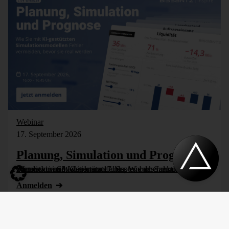
Webinar
17. September 2026
Planung, Simulation und Prognose
Wer nicht weiß, was kommt, muss es vorher durchspielen können – in Simulationsmodellen. Wie das funktioniert, zeigen wir im Webinar am 17. September: Szenarioplanung, Simulation und KI-gestützte [...]
Anmelden