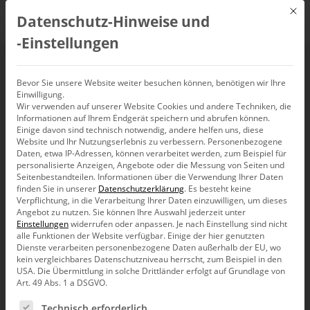
Mit d
Datenschutz-Hinweise und
DE
‑Einstellungen
Business Intelligence
Bevor Sie unsere Website weiter besuchen können, benötigen wir Ihre
Einwilligung.
Wir verwenden auf unserer Website Cookies und andere Techniken, die
für SAP HANA
Informationen auf Ihrem Endgerät speichern und abrufen können.
Einige davon sind technisch notwendig, andere helfen uns, diese
Website und Ihr Nutzungserlebnis zu verbessern.
Personenbezogene
15. November 2022, 10:00
Daten, etwa IP-Adressen, können verarbeitet werden, zum Beispiel für
–
11:00
Uhr,
Live-Webinar
personalisierte Anzeigen, Angebote oder die Messung von Seiten und
Seitenbestandteilen.
Informationen über die Verwendung Ihrer Daten
finden Sie in unserer
Datenschutzerklärung
.
Es besteht keine
Verpflichtung, in die Verarbeitung Ihrer Daten einzuwilligen, um dieses
Angebot zu nutzen.
Sie können Ihre Auswahl jederzeit unter
Einstellungen
widerrufen oder anpassen.
Je nach Einstellung sind nicht
alle Funktionen der Website verfügbar. Einige der hier genutzten
Dienste verarbeiten personenbezogene Daten außerhalb der EU, wo
kein vergleichbares Datenschutzniveau herrscht, zum Beispiel in den
USA. Die Übermittlung in solche Drittländer erfolgt auf Grundlage von
Art. 49 Abs. 1 a DSGVO.
Es folgt eine Liste der Service-Gruppen, für die eine Ein
Technisch erforderlich