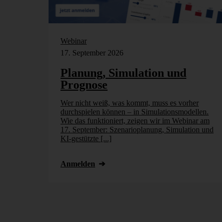
Webinar
17. September 2026
Planung, Simulation und
Prognose
Wer nicht weiß, was kommt, muss es vorher
durchspielen können – in Simulationsmodellen.
Wie das funktioniert, zeigen wir im Webinar am
17. September: Szenarioplanung, Simulation und
KI-gestützte [...]
Anmelden