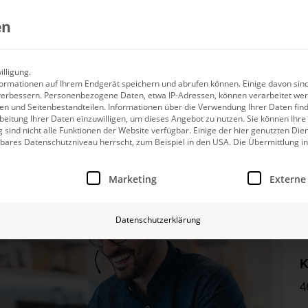
Produkte
KI
Referenzen
Mediathek
Un
en
lligung.
 DeltaMaster (08.02.202
nach Branchen
nach Funkt
ormationen auf Ihrem Endgerät speichern und abrufen können. Einige davon sind
DeltaMaster
KI in der Datenanalyse
Power BI
Events
Fo
Automotive
Ver
verbessern.
g
Das Power-Tool für Ihr Controlling
Personenbezogene Daten, etwa IP-Adressen, können verarbeitet we
Abweichungen erkennen und automatisch erklären
inkl. Planung und patentierter Visualisierung
Webinare, Tagungen, Mess
Erf
Hersteller, Zulieferer, Dienstleister
Vert
ten und Seitenbestandteilen.
Informationen über die Verwendung Ihrer Daten find
arbeitung Ihrer Daten einzuwilligen, um dieses Angebot zu nutzen.
Sie können Ihre
DeltaApp
KI in der Planung
Microsoft Fabric
Webinare
Pa
g sind nicht alle Funktionen der Website verfügbar. Einige der hier genutzten Die
Industrie
Pe
g
Dashboards für Smartphone und Browser
Planung mit KI, Workflow und Kommentaren
Planung mit Bissantz in Microsoft Fabric
Forschung, Praxis, Spotlig
Gem
ares Datenschutzniveau herrscht, zum Beispiel in den USA. Die Übermittlung in
Vom Rohstoff bis zur Fertigung
Per
Power-BI-Erweiterungen
KI im Reporting
SAP
Downloads
Ka
nwilligung erteilt werden kann. Die erste Service-Gruppe ist
Handel
Ei
inkl. Planung und patentierter Visualisierung
Reporting automatisch mit KI erstellen
Fertige BI-Module für SAP ERP und S/4HANA
Wissenschaftliches und Wiss
Ihr
T
Marketing
Externe
Einzelhandel, Großhandel, E-Commerce
Eink
8
KI für die Datenintegration
Microsoft Dynamics
Blogs
Ko
Lebensmittel
Fi
Daten intelligent aus allen Quellen integrieren
Schnell, integriert, betriebswirtschaftlich
Neues von Bissantz
Wir
Datenschutzerklärung
Qualität, Kontrolle, Wachstum
Cas
ung
Decision Intelligence mit KI
Datev
Buch
Bessere Entscheidungen mit KI treffen
Professionelles Controlling für KMU
„Diagramme im Manageme
alle Branchen
alle Funkti
K
4