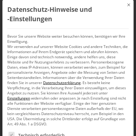
Mit d
Datenschutz-Hinweise und
DE
‑Einstellungen
Meet the Experts –
Bevor Sie unsere Website weiter besuchen können, benötigen wir Ihre
Einwilligung.
Wir verwenden auf unserer Website Cookies und andere Techniken, die
DeltaMaster
Informationen auf Ihrem Endgerät speichern und abrufen können.
Einige davon sind technisch notwendig, andere helfen uns, diese
(24.03.2021)
Website und Ihr Nutzungserlebnis zu verbessern.
Personenbezogene
Daten, etwa IP-Adressen, können verarbeitet werden, zum Beispiel für
personalisierte Anzeigen, Angebote oder die Messung von Seiten und
Seitenbestandteilen.
Informationen über die Verwendung Ihrer Daten
24. März 2021, 14:00
–
16:00
Uhr
finden Sie in unserer
Datenschutzerklärung
.
Es besteht keine
Verpflichtung, in die Verarbeitung Ihrer Daten einzuwilligen, um dieses
Angebot zu nutzen.
Sie können Ihre Auswahl jederzeit unter
Einstellungen
widerrufen oder anpassen.
Je nach Einstellung sind nicht
alle Funktionen der Website verfügbar. Einige der hier genutzten
Dienste verarbeiten personenbezogene Daten außerhalb der EU, wo
kein vergleichbares Datenschutzniveau herrscht, zum Beispiel in den
USA. Die Übermittlung in solche Drittländer erfolgt auf Grundlage von
Art. 49 Abs. 1 a DSGVO.
Es folgt eine Liste der Service-Gruppen, für die eine Ein
Technisch erforderlich