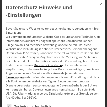
Mit d
Datenschutz-Hinweise und
DE
‑Einstellungen
Meet the Experts –
Bevor Sie unsere Website weiter besuchen können, benötigen wir Ihre
Einwilligung.
Wir verwenden auf unserer Website Cookies und andere Techniken, die
DeltaMaster ETL
Informationen auf Ihrem Endgerät speichern und abrufen können.
Einige davon sind technisch notwendig, andere helfen uns, diese
(16.12.2021)
Website und Ihr Nutzungserlebnis zu verbessern.
Personenbezogene
Daten, etwa IP-Adressen, können verarbeitet werden, zum Beispiel für
personalisierte Anzeigen, Angebote oder die Messung von Seiten und
Seitenbestandteilen.
Informationen über die Verwendung Ihrer Daten
16. Dezember 2021, 14:00
–
16:00
Uhr,
Bissantz Campus
finden Sie in unserer
Datenschutzerklärung
.
Es besteht keine
Verpflichtung, in die Verarbeitung Ihrer Daten einzuwilligen, um dieses
(virtuell)
Angebot zu nutzen.
Sie können Ihre Auswahl jederzeit unter
Einstellungen
widerrufen oder anpassen.
Je nach Einstellung sind nicht
alle Funktionen der Website verfügbar. Einige der hier genutzten
Dienste verarbeiten personenbezogene Daten außerhalb der EU, wo
kein vergleichbares Datenschutzniveau herrscht, zum Beispiel in den
USA. Die Übermittlung in solche Drittländer erfolgt auf Grundlage von
Art. 49 Abs. 1 a DSGVO.
Es folgt eine Liste der Service-Gruppen, für die eine Ein
Technisch erforderlich