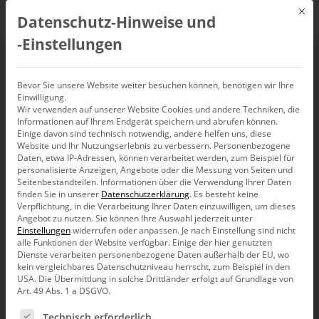
Mit d
Datenschutz-Hinweise und
DE
‑Einstellungen
Meet the Experts –
Bevor Sie unsere Website weiter besuchen können, benötigen wir Ihre
Einwilligung.
Wir verwenden auf unserer Website Cookies und andere Techniken, die
DeltaMaster ETL
Informationen auf Ihrem Endgerät speichern und abrufen können.
Einige davon sind technisch notwendig, andere helfen uns, diese
(27.03.2024)
Website und Ihr Nutzungserlebnis zu verbessern.
Personenbezogene
Daten, etwa IP-Adressen, können verarbeitet werden, zum Beispiel für
personalisierte Anzeigen, Angebote oder die Messung von Seiten und
Seitenbestandteilen.
Informationen über die Verwendung Ihrer Daten
27. März 2024, 14:00
–
16:00
Uhr,
Bissantz Campus (virtuell)
finden Sie in unserer
Datenschutzerklärung
.
Es besteht keine
Verpflichtung, in die Verarbeitung Ihrer Daten einzuwilligen, um dieses
Angebot zu nutzen.
Sie können Ihre Auswahl jederzeit unter
Einstellungen
widerrufen oder anpassen.
Je nach Einstellung sind nicht
alle Funktionen der Website verfügbar. Einige der hier genutzten
Dienste verarbeiten personenbezogene Daten außerhalb der EU, wo
kein vergleichbares Datenschutzniveau herrscht, zum Beispiel in den
USA. Die Übermittlung in solche Drittländer erfolgt auf Grundlage von
Art. 49 Abs. 1 a DSGVO.
Es folgt eine Liste der Service-Gruppen, für die eine Ein
Technisch erforderlich