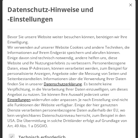
Mit d
Datenschutz-Hinweise und
DE
‑Einstellungen
Partner Online-
Bevor Sie unsere Website weiter besuchen können, benötigen wir Ihre
Einwilligung.
Wir verwenden auf unserer Website Cookies und andere Techniken, die
Meetup
Informationen auf Ihrem Endgerät speichern und abrufen können.
Einige davon sind technisch notwendig, andere helfen uns, diese
Website und Ihr Nutzungserlebnis zu verbessern.
Personenbezogene
14. Mai 2020, 10:00
Daten, etwa IP-Adressen, können verarbeitet werden, zum Beispiel für
–
12:00
Uhr,
Live-Webinar
personalisierte Anzeigen, Angebote oder die Messung von Seiten und
Seitenbestandteilen.
Informationen über die Verwendung Ihrer Daten
finden Sie in unserer
Datenschutzerklärung
.
Es besteht keine
Verpflichtung, in die Verarbeitung Ihrer Daten einzuwilligen, um dieses
Angebot zu nutzen.
Sie können Ihre Auswahl jederzeit unter
Einstellungen
widerrufen oder anpassen.
Je nach Einstellung sind nicht
alle Funktionen der Website verfügbar. Einige der hier genutzten
Dienste verarbeiten personenbezogene Daten außerhalb der EU, wo
kein vergleichbares Datenschutzniveau herrscht, zum Beispiel in den
USA. Die Übermittlung in solche Drittländer erfolgt auf Grundlage von
Art. 49 Abs. 1 a DSGVO.
Es folgt eine Liste der Service-Gruppen, für die eine Ein
Technisch erforderlich