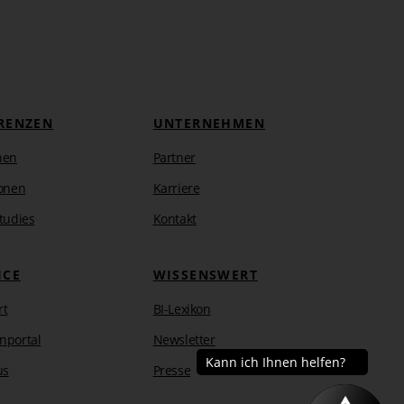
RENZEN
UNTERNEHMEN
hen
Partner
onen
Karriere
tudies
Kontakt
ICE
WISSENSWERT
rt
BI-Lexikon
nportal
Newsletter
us
Presse