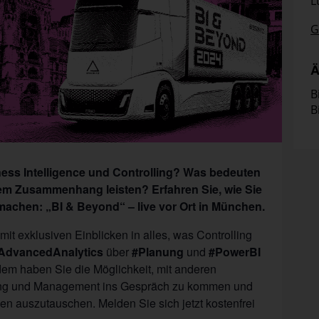
L
G
Ä
B
B
ss Intelligence und Controlling? Was bedeuten
sem Zusammenhang leisten? Erfahren Sie, wie Sie
t machen: „BI & Beyond“ – live vor Ort in München.
mit exklusiven Einblicken in alles, was Controlling
AdvancedAnalytics
über
#Planung
und
#PowerBI
dem haben Sie die Möglichkeit, mit anderen
lling und Management ins Gespräch zu kommen und
en auszutauschen. Melden Sie sich jetzt kostenfrei