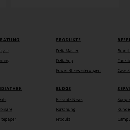
ERATUNG
PRODUKTE
REFE
alyse
DeltaMaster
Branc
anung
DeltaApp
Funkti
Power-BI-Erweiterungen
Case S
EDIATHEK
BLOGS
SERV
ents
Bissantz News
Suppo
binare
Forschung
Kunde
itepaper
Produkt
Camp