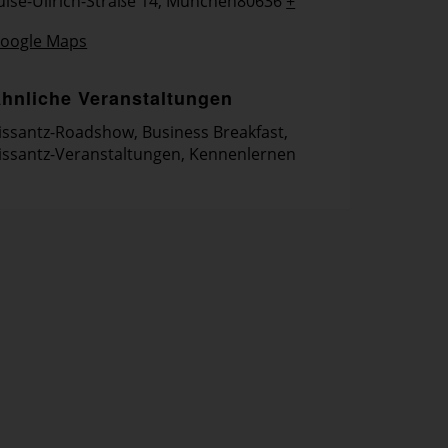
uise-Ullrich-Straße 14, München80636
+
oogle Maps
hnliche Veranstaltungen
issantz-Roadshow
,
Business Breakfast
,
issantz-Veranstaltungen
,
Kennenlernen