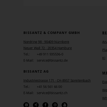
BISSANTZ & COMPANY GMBH
B
Nordring 98 · 90409 Nürnberg
An
Neuer Wall 72 · 20354 Hamburg
Pl
Tel.:
+49 911 935536-0
KI
E-Mail:
service@bissantz.de
BISSANTZ AG
M
Industriestrasse 171 · CH-8957 Spreitenbach
Ev
Tel.:
+41 56 561 66 00
We
E-Mail:
service@bissantz.ch
Wh