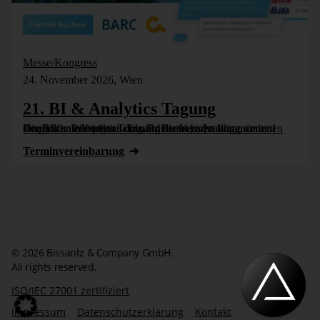
Messe/Kongress
24. November 2026, Wien
21. BI & Analytics Tagung
Die BI- und Analytics-Tagung bietet einen komprimierten Vergleich der besten Tools für Business Intelligence und Analytics. Wie jedes Jahr wird die Veranstaltung vom Controller Institut und dem Business [...]
Termin­vereinbarung
© 2026 Bissantz & Company GmbH.
All rights reserved.
ISO/IEC 27001 zertifiziert
Impressum
Datenschutzerklärung
Kontakt