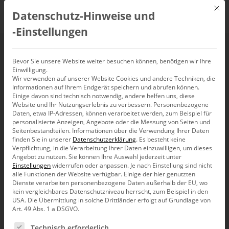
Mit d
Datenschutz-Hinweise und
DE
‑Einstellungen
Data & Donuts –
Bevor Sie unsere Website weiter besuchen können, benötigen wir Ihre
Einwilligung.
Wir verwenden auf unserer Website Cookies und andere Techniken, die
Bissantz kommt nach
Informationen auf Ihrem Endgerät speichern und abrufen können.
Einige davon sind technisch notwendig, andere helfen uns, diese
Hamburg
Website und Ihr Nutzungserlebnis zu verbessern.
Personenbezogene
Daten, etwa IP-Adressen, können verarbeitet werden, zum Beispiel für
personalisierte Anzeigen, Angebote oder die Messung von Seiten und
Seitenbestandteilen.
Informationen über die Verwendung Ihrer Daten
7. April 2025, 14:00
–
17:00
Uhr,
Hamburg
finden Sie in unserer
Datenschutzerklärung
.
Es besteht keine
Verpflichtung, in die Verarbeitung Ihrer Daten einzuwilligen, um dieses
Angebot zu nutzen.
Sie können Ihre Auswahl jederzeit unter
Einstellungen
widerrufen oder anpassen.
Je nach Einstellung sind nicht
alle Funktionen der Website verfügbar. Einige der hier genutzten
Dienste verarbeiten personenbezogene Daten außerhalb der EU, wo
kein vergleichbares Datenschutzniveau herrscht, zum Beispiel in den
USA. Die Übermittlung in solche Drittländer erfolgt auf Grundlage von
Art. 49 Abs. 1 a DSGVO.
Es folgt eine Liste der Service-Gruppen, für die eine Ein
Technisch erforderlich