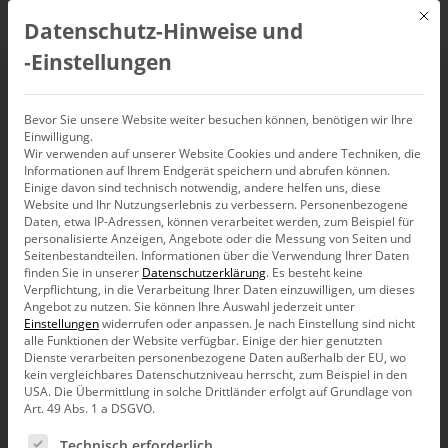
Mit d
Datenschutz-Hinweise und
DE
‑Einstellungen
DeltaMaster III –
Bevor Sie unsere Website weiter besuchen können, benötigen wir Ihre
Einwilligung.
Wir verwenden auf unserer Website Cookies und andere Techniken, die
Berichtsorganisation
Informationen auf Ihrem Endgerät speichern und abrufen können.
Einige davon sind technisch notwendig, andere helfen uns, diese
und -distribution
Website und Ihr Nutzungserlebnis zu verbessern.
Personenbezogene
Daten, etwa IP-Adressen, können verarbeitet werden, zum Beispiel für
personalisierte Anzeigen, Angebote oder die Messung von Seiten und
(20.02.2020)
Seitenbestandteilen.
Informationen über die Verwendung Ihrer Daten
finden Sie in unserer
Datenschutzerklärung
.
Es besteht keine
Verpflichtung, in die Verarbeitung Ihrer Daten einzuwilligen, um dieses
Angebot zu nutzen.
Sie können Ihre Auswahl jederzeit unter
20. Februar 2020, 9:00
–
17:00
Uhr,
Nürnberg
Einstellungen
widerrufen oder anpassen.
Je nach Einstellung sind nicht
alle Funktionen der Website verfügbar. Einige der hier genutzten
Dienste verarbeiten personenbezogene Daten außerhalb der EU, wo
kein vergleichbares Datenschutzniveau herrscht, zum Beispiel in den
USA. Die Übermittlung in solche Drittländer erfolgt auf Grundlage von
Art. 49 Abs. 1 a DSGVO.
Es folgt eine Liste der Service-Gruppen, für die eine Ein
Technisch erforderlich