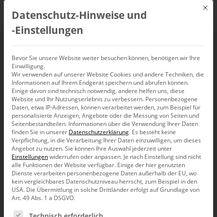
Mit d
Datenschutz-Hinweise und
DE
‑Einstellungen
DeltaMaster III –
Bevor Sie unsere Website weiter besuchen können, benötigen wir Ihre
Einwilligung.
Wir verwenden auf unserer Website Cookies und andere Techniken, die
Berichtsorganisation
Informationen auf Ihrem Endgerät speichern und abrufen können.
Einige davon sind technisch notwendig, andere helfen uns, diese
und -distribution
Website und Ihr Nutzungserlebnis zu verbessern.
Personenbezogene
Daten, etwa IP-Adressen, können verarbeitet werden, zum Beispiel für
personalisierte Anzeigen, Angebote oder die Messung von Seiten und
Seitenbestandteilen.
Informationen über die Verwendung Ihrer Daten
29. April 2020, 9:00
–
17:00
Uhr,
Nürnberg
finden Sie in unserer
Datenschutzerklärung
.
Es besteht keine
Verpflichtung, in die Verarbeitung Ihrer Daten einzuwilligen, um dieses
Angebot zu nutzen.
Sie können Ihre Auswahl jederzeit unter
Einstellungen
widerrufen oder anpassen.
Je nach Einstellung sind nicht
alle Funktionen der Website verfügbar. Einige der hier genutzten
Dienste verarbeiten personenbezogene Daten außerhalb der EU, wo
kein vergleichbares Datenschutzniveau herrscht, zum Beispiel in den
USA. Die Übermittlung in solche Drittländer erfolgt auf Grundlage von
Art. 49 Abs. 1 a DSGVO.
Es folgt eine Liste der Service-Gruppen, für die eine Ein
Technisch erforderlich