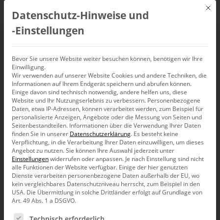
Mit d
Datenschutz-Hinweise und
DE
‑Einstellungen
Online: OLAP –
Bevor Sie unsere Website weiter besuchen können, benötigen wir Ihre
Einwilligung.
Wir verwenden auf unserer Website Cookies und andere Techniken, die
Modellierung mit
Informationen auf Ihrem Endgerät speichern und abrufen können.
Einige davon sind technisch notwendig, andere helfen uns, diese
Microsoft SQL Server
Website und Ihr Nutzungserlebnis zu verbessern.
Personenbezogene
Daten, etwa IP-Adressen, können verarbeitet werden, zum Beispiel für
personalisierte Anzeigen, Angebote oder die Messung von Seiten und
und Analysis Services
Seitenbestandteilen.
Informationen über die Verwendung Ihrer Daten
finden Sie in unserer
Datenschutzerklärung
.
Es besteht keine
Verpflichtung, in die Verarbeitung Ihrer Daten einzuwilligen, um dieses
Angebot zu nutzen.
Sie können Ihre Auswahl jederzeit unter
13. Mai 2020, 9:00
–
14. Mai 2020, 17:00
Uhr,
Online-Schulung
Einstellungen
widerrufen oder anpassen.
Je nach Einstellung sind nicht
alle Funktionen der Website verfügbar. Einige der hier genutzten
Dienste verarbeiten personenbezogene Daten außerhalb der EU, wo
kein vergleichbares Datenschutzniveau herrscht, zum Beispiel in den
USA. Die Übermittlung in solche Drittländer erfolgt auf Grundlage von
Art. 49 Abs. 1 a DSGVO.
Es folgt eine Liste der Service-Gruppen, für die eine Ein
Technisch erforderlich