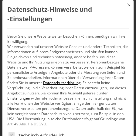
Mit d
Datenschutz-Hinweise und
DE
‑Einstellungen
Planung mit Bissantz
Bevor Sie unsere Website weiter besuchen können, benötigen wir Ihre
Einwilligung.
Wir verwenden auf unserer Website Cookies und andere Techniken, die
– Insights aus der
Informationen auf Ihrem Endgerät speichern und abrufen können.
Einige davon sind technisch notwendig, andere helfen uns, diese
Praxis
Website und Ihr Nutzungserlebnis zu verbessern.
Personenbezogene
Daten, etwa IP-Adressen, können verarbeitet werden, zum Beispiel für
personalisierte Anzeigen, Angebote oder die Messung von Seiten und
Seitenbestandteilen.
Informationen über die Verwendung Ihrer Daten
17. April 2024, 10:00
–
10:30
Uhr,
Webinaraufzeichnung
finden Sie in unserer
Datenschutzerklärung
.
Es besteht keine
Verpflichtung, in die Verarbeitung Ihrer Daten einzuwilligen, um dieses
Angebot zu nutzen.
Sie können Ihre Auswahl jederzeit unter
Einstellungen
widerrufen oder anpassen.
Je nach Einstellung sind nicht
alle Funktionen der Website verfügbar. Einige der hier genutzten
Dienste verarbeiten personenbezogene Daten außerhalb der EU, wo
kein vergleichbares Datenschutzniveau herrscht, zum Beispiel in den
USA. Die Übermittlung in solche Drittländer erfolgt auf Grundlage von
Art. 49 Abs. 1 a DSGVO.
Es folgt eine Liste der Service-Gruppen, für die eine Ein
Technisch erforderlich