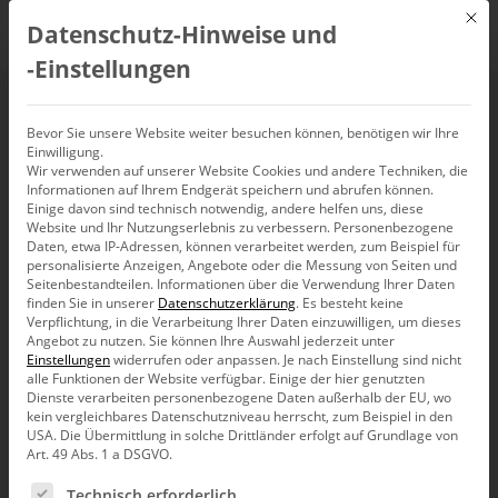
Mit d
Datenschutz-Hinweise und
DE
‑Einstellungen
Modellerweiterung für
Bevor Sie unsere Website weiter besuchen können, benötigen wir Ihre
Einwilligung.
Wir verwenden auf unserer Website Cookies und andere Techniken, die
Power BI – ohne DAX
Informationen auf Ihrem Endgerät speichern und abrufen können.
Einige davon sind technisch notwendig, andere helfen uns, diese
auf Knopfdruck
Website und Ihr Nutzungserlebnis zu verbessern.
Personenbezogene
Daten, etwa IP-Adressen, können verarbeitet werden, zum Beispiel für
personalisierte Anzeigen, Angebote oder die Messung von Seiten und
Seitenbestandteilen.
Informationen über die Verwendung Ihrer Daten
11. September 2024, 16:00
–
17:00
Uhr
finden Sie in unserer
Datenschutzerklärung
.
Es besteht keine
Verpflichtung, in die Verarbeitung Ihrer Daten einzuwilligen, um dieses
Angebot zu nutzen.
Sie können Ihre Auswahl jederzeit unter
Einstellungen
widerrufen oder anpassen.
Je nach Einstellung sind nicht
alle Funktionen der Website verfügbar. Einige der hier genutzten
Dienste verarbeiten personenbezogene Daten außerhalb der EU, wo
kein vergleichbares Datenschutzniveau herrscht, zum Beispiel in den
USA. Die Übermittlung in solche Drittländer erfolgt auf Grundlage von
Art. 49 Abs. 1 a DSGVO.
Es folgt eine Liste der Service-Gruppen, für die eine Ein
Technisch erforderlich