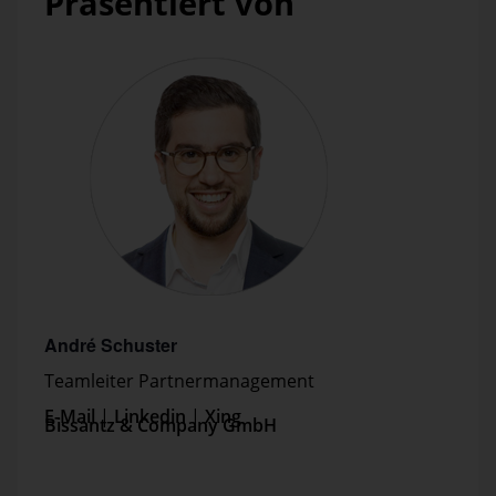
Präsentiert von
André Schuster
Teamleiter Partnermanagement
E-Mail
|
Linkedin
|
Xing
Bissantz & Company GmbH