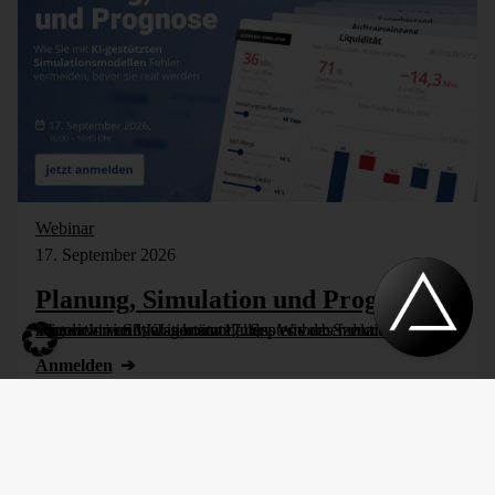
Webinar
17. September 2026
Planung, Simulation und Prognose
Wer nicht weiß, was kommt, muss es vorher durchspielen können – in Simulationsmodellen. Wie das funktioniert, zeigen wir im Webinar am 17. September: Szenarioplanung, Simulation und KI-gestützte [...]
Anmelden