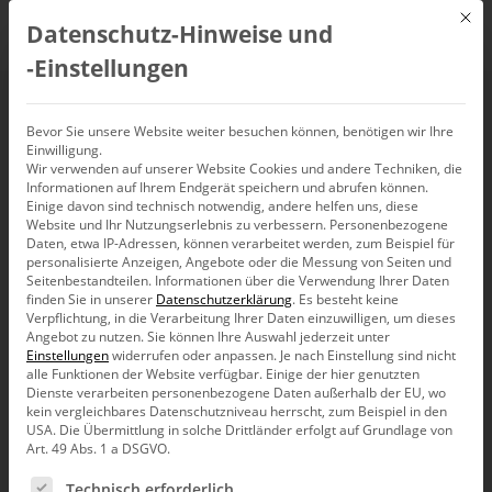
Mit d
Datenschutz-Hinweise und
DE
‑Einstellungen
DeltaMaster ETL
Bevor Sie unsere Website weiter besuchen können, benötigen wir Ihre
Einwilligung.
Wir verwenden auf unserer Website Cookies und andere Techniken, die
(25.09.2019)
Informationen auf Ihrem Endgerät speichern und abrufen können.
Einige davon sind technisch notwendig, andere helfen uns, diese
Website und Ihr Nutzungserlebnis zu verbessern.
Personenbezogene
25. September 2019, 11:00
Daten, etwa IP-Adressen, können verarbeitet werden, zum Beispiel für
–
12:00
Uhr,
Webinar
personalisierte Anzeigen, Angebote oder die Messung von Seiten und
Seitenbestandteilen.
Informationen über die Verwendung Ihrer Daten
finden Sie in unserer
Datenschutzerklärung
.
Es besteht keine
Verpflichtung, in die Verarbeitung Ihrer Daten einzuwilligen, um dieses
Angebot zu nutzen.
Sie können Ihre Auswahl jederzeit unter
Einstellungen
widerrufen oder anpassen.
Je nach Einstellung sind nicht
alle Funktionen der Website verfügbar. Einige der hier genutzten
Dienste verarbeiten personenbezogene Daten außerhalb der EU, wo
kein vergleichbares Datenschutzniveau herrscht, zum Beispiel in den
USA. Die Übermittlung in solche Drittländer erfolgt auf Grundlage von
Art. 49 Abs. 1 a DSGVO.
Es folgt eine Liste der Service-Gruppen, für die eine Ein
Technisch erforderlich