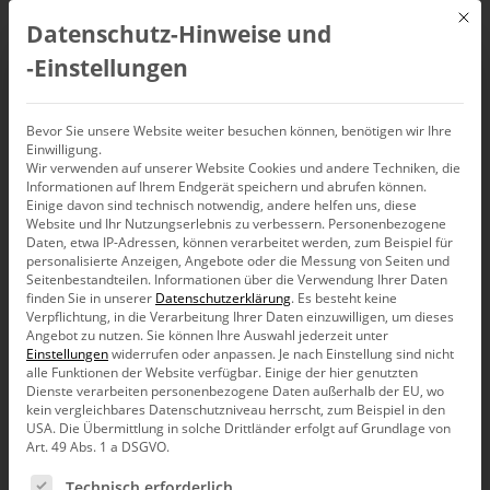
Mit d
Datenschutz-Hinweise und
DE
‑Einstellungen
Datenintegration und
Bevor Sie unsere Website weiter besuchen können, benötigen wir Ihre
Einwilligung.
Wir verwenden auf unserer Website Cookies und andere Techniken, die
ETL (09.09.2020)
Informationen auf Ihrem Endgerät speichern und abrufen können.
Einige davon sind technisch notwendig, andere helfen uns, diese
Website und Ihr Nutzungserlebnis zu verbessern.
Personenbezogene
9. September 2020, 13:00
Daten, etwa IP-Adressen, können verarbeitet werden, zum Beispiel für
–
14:00
Uhr,
Webinar
personalisierte Anzeigen, Angebote oder die Messung von Seiten und
Seitenbestandteilen.
Informationen über die Verwendung Ihrer Daten
finden Sie in unserer
Datenschutzerklärung
.
Es besteht keine
Verpflichtung, in die Verarbeitung Ihrer Daten einzuwilligen, um dieses
Angebot zu nutzen.
Sie können Ihre Auswahl jederzeit unter
Einstellungen
widerrufen oder anpassen.
Je nach Einstellung sind nicht
alle Funktionen der Website verfügbar. Einige der hier genutzten
Dienste verarbeiten personenbezogene Daten außerhalb der EU, wo
kein vergleichbares Datenschutzniveau herrscht, zum Beispiel in den
USA. Die Übermittlung in solche Drittländer erfolgt auf Grundlage von
Art. 49 Abs. 1 a DSGVO.
Es folgt eine Liste der Service-Gruppen, für die eine Ein
Technisch erforderlich