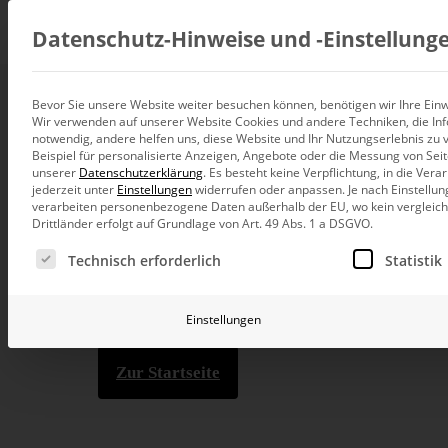
Beratung
Datenschutz-Hinweise und ‑Einstellung
Bevor Sie unsere Website weiter besuchen können, benötigen wir Ihre Einwi
404
Wir verwenden auf unserer Website Cookies und andere Techniken, die Inf
Datenintegration
notwendig, andere helfen uns, diese Website und Ihr Nutzungserlebnis zu 
Individuelle Datenarchitektur-Beratun
Beispiel für personalisierte Anzeigen, Angebote oder die Messung von Sei
unserer
Datenschutzerklärung
.
Es besteht keine Verpflichtung, in die Ver
BI und Analytics
jederzeit unter
Einstellungen
widerrufen oder anpassen.
Je nach Einstellun
Ganzheitliche Data-Analytics-Beratun
verarbeiten personenbezogene Daten außerhalb der EU, wo kein vergleichb
Drittländer erfolgt auf Grundlage von Art. 49 Abs. 1 a DSGVO.
Planung und Steuerung
Es folgt eine Liste der Service-Gruppen, für die eine Ei
Planung, Forecasting und Simulation
Die Seite kon
Technisch erforderlich
Statistik
KI und Advanced Analytics
KI-Beratung für Controlling und BI
Einstellungen
Betrieb und Weiterentwickl
Betrieb Ihrer BI-Systeme in der Cloud
Zur Startseite