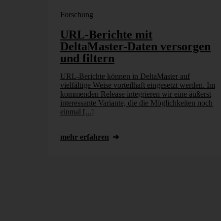
Forschung
URL-Berichte mit
DeltaMaster-Daten versorgen
und filtern
URL-Berichte können in DeltaMaster auf
vielfältige Weise vorteilhaft eingesetzt werden. Im
kommenden Release integrieren wir eine äußerst
interessante Variante, die die Möglichkeiten noch
einmal [...]
mehr erfahren