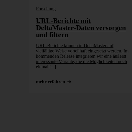
Forschung
URL-Berichte mit
DeltaMaster-Daten versorgen
und filtern
URL-Berichte können in DeltaMaster auf
vielfältige Weise vorteilhaft eingesetzt werden. Im
kommenden Release integrieren wir eine äußerst
interessante Variante, die die Möglichkeiten noch
einmal [...]
mehr erfahren