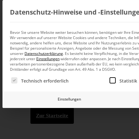
Beratung
Datenschutz-Hinweise und ‑Einstellung
Bevor Sie unsere Website weiter besuchen können, benötigen wir Ihre Einwi
404
Wir verwenden auf unserer Website Cookies und andere Techniken, die Inf
Datenintegration
notwendig, andere helfen uns, diese Website und Ihr Nutzungserlebnis zu 
Individuelle Datenarchitektur-Beratun
Beispiel für personalisierte Anzeigen, Angebote oder die Messung von Sei
unserer
Datenschutzerklärung
.
Es besteht keine Verpflichtung, in die Ver
BI und Analytics
jederzeit unter
Einstellungen
widerrufen oder anpassen.
Je nach Einstellun
Ganzheitliche Data-Analytics-Beratun
verarbeiten personenbezogene Daten außerhalb der EU, wo kein vergleichb
Drittländer erfolgt auf Grundlage von Art. 49 Abs. 1 a DSGVO.
Planung und Steuerung
Es folgt eine Liste der Service-Gruppen, für die eine Ei
Planung, Forecasting und Simulation
Die Seite kon
Technisch erforderlich
Statistik
KI und Advanced Analytics
KI-Beratung für Controlling und BI
Einstellungen
Betrieb und Weiterentwickl
Betrieb Ihrer BI-Systeme in der Cloud
Zur Startseite