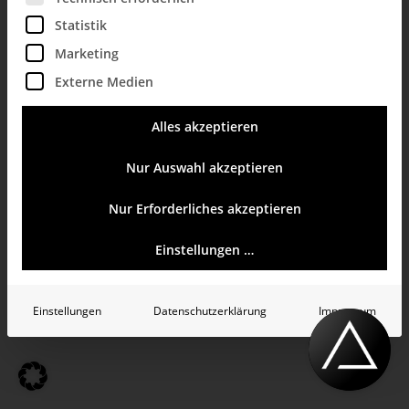
Statistik
© 2026 Bissantz & Company GmbH.
Marketing
All rights reserved.
Externe Medien
ISO/IEC 27001 zertifiziert
Impressum
Datenschutzerklärung
Kontakt
Alles akzeptieren
Nur Auswahl akzeptieren
Nur Erforderliches akzeptieren
Einstellungen …
Einstellungen
Datenschutzerklärung
Impressum