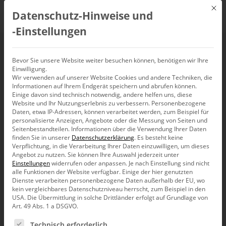
Mit d
Datenschutz-Hinweise und
DE
‑Einstellungen
404
Bevor Sie unsere Website weiter besuchen können, benötigen wir Ihre
Einwilligung.
Wir verwenden auf unserer Website Cookies und andere Techniken, die
Informationen auf Ihrem Endgerät speichern und abrufen können.
Einige davon sind technisch notwendig, andere helfen uns, diese
Website und Ihr Nutzungserlebnis zu verbessern.
Personenbezogene
Daten, etwa IP-Adressen, können verarbeitet werden, zum Beispiel für
personalisierte Anzeigen, Angebote oder die Messung von Seiten und
Die Seite konnte nicht gefunden
Seitenbestandteilen.
Informationen über die Verwendung Ihrer Daten
finden Sie in unserer
Datenschutzerklärung
.
Es besteht keine
werden.
Verpflichtung, in die Verarbeitung Ihrer Daten einzuwilligen, um dieses
Angebot zu nutzen.
Sie können Ihre Auswahl jederzeit unter
Einstellungen
widerrufen oder anpassen.
Je nach Einstellung sind nicht
alle Funktionen der Website verfügbar. Einige der hier genutzten
Dienste verarbeiten personenbezogene Daten außerhalb der EU, wo
Zur Startseite
kein vergleichbares Datenschutzniveau herrscht, zum Beispiel in den
USA. Die Übermittlung in solche Drittländer erfolgt auf Grundlage von
Art. 49 Abs. 1 a DSGVO.
Es folgt eine Liste der Service-Gruppen, für die eine Ein
Technisch erforderlich