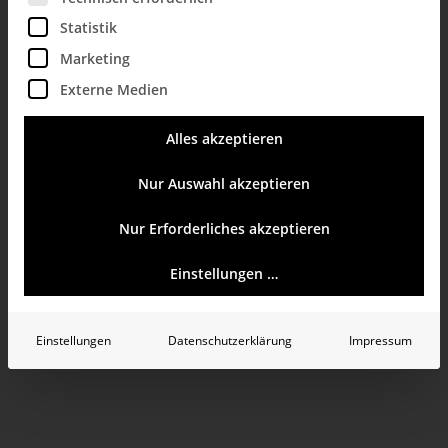
wählen.
und
Veranstaltungen
Vorherige
Statistik
Ansich
Marketing
+ Veranstaltungen abonnieren
Externe Medien
Alles akzeptieren
Veranstaltungen
Vorherige
Nur Auswahl akzeptieren
Nur Erforderliches akzeptieren
Einstellungen …
Einstellungen
Datenschutzerklärung
Impressum