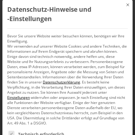
Mit d
Datenschutz-Hinweise und
DE
‑Einstellungen
Bevor Sie unsere Website weiter besuchen können, benötigen wir Ihre
Events
Einwilligung.
Wir verwenden auf unserer Website Cookies und andere Techniken, die
Informationen auf Ihrem Endgerät speichern und abrufen können.
Einige davon sind technisch notwendig, andere helfen uns, diese
ETL
Veranstaltungen
Website und Ihr Nutzungserlebnis zu verbessern.
Personenbezogene
Daten, etwa IP-Adressen, können verarbeitet werden, zum Beispiel für
personalisierte Anzeigen, Angebote oder die Messung von Seiten und
ETL
Seitenbestandteilen.
Informationen über die Verwendung Ihrer Daten
finden Sie in unserer
Datenschutzerklärung
.
Es besteht keine
Verpflichtung, in die Verarbeitung Ihrer Daten einzuwilligen, um dieses
Angebot zu nutzen.
Sie können Ihre Auswahl jederzeit unter
Ein-Tages-Workshop:
Einstellungen
widerrufen oder anpassen.
Je nach Einstellung sind nicht
Automatisierte und standardisierte
alle Funktionen der Website verfügbar. Einige der hier genutzten
Datenmodellgenerierung für mehr Flexibilität und
Dienste verarbeiten personenbezogene Daten außerhalb der EU, wo
kein vergleichbares Datenschutzniveau herrscht, zum Beispiel in den
Sicherheit vor Fehlern.
USA. Die Übermittlung in solche Drittländer erfolgt auf Grundlage von
Verans
Ve
06.08.2026
Suche
Art. 49 Abs. 1 a DSGVO.
Liste
An
Such-
Datum
Es folgt eine Liste der Service-Gruppen, für die eine Ein
Technisch erforderlich