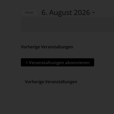
eingeben.
Such-
Suche
6. August 2026
nach
Heute
und
Veranstaltungen
Datum
Schlüsselwort.
wählen.
Ansichtennaviga
Vorherige
Veranstaltungen
+ Veranstaltungen abonnieren
Vorherige
Veranstaltungen