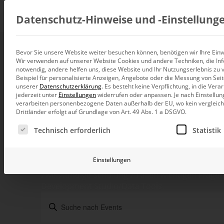
Beratung
Datenschutz-Hinweise und ‑Einstellung
Bevor Sie unsere Website weiter besuchen können, benötigen wir Ihre Einwi
Wir verwenden auf unserer Website Cookies und andere Techniken, die Inf
Datenintegration
notwendig, andere helfen uns, diese Website und Ihr Nutzungserlebnis zu 
Individuelle Datenarchitektur-Beratun
Beispiel für personalisierte Anzeigen, Angebote oder die Messung von Sei
unserer
Datenschutzerklärung
.
Es besteht keine Verpflichtung, in die Ver
BI und Analytics
jederzeit unter
Einstellungen
widerrufen oder anpassen.
Je nach Einstellun
Ganzheitliche Data-Analytics-Beratun
verarbeiten personenbezogene Daten außerhalb der EU, wo kein vergleichb
Drittländer erfolgt auf Grundlage von Art. 49 Abs. 1 a DSGVO.
Modellierung
Veranstaltungen
Planung und Steuerung
Es folgt eine Liste der Service-Gruppen, für die eine Ei
Planung, Forecasting und Simulation
Technisch erforderlich
Statistik
Modellierung
KI und Advanced Analytics
KI-Beratung für Controlling und BI
Einstellungen
Zweistündige Schulung zu allen wichtigen Frage
Betrieb und Weiterentwickl
Development Studio/Data Tools.
Betrieb Ihrer BI-Systeme in der Cloud
Veranstaltungen
Bitte
Schlüsselwort