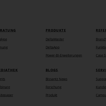
ERATUNG
PRODUKTE
REFE
alyse
DeltaMaster
Branc
anung
DeltaApp
Funkti
Power-BI-Erweiterungen
Case S
EDIATHEK
BLOGS
SERV
ents
Bissantz News
Suppo
binare
Forschung
Kunde
itepaper
Produkt
Camp