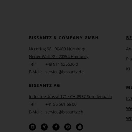
BISSANTZ & COMPANY GMBH
B
Nordring 98 · 90409 Nürnberg
An
Neuer Wall 72 · 20354 Hamburg
Pl
Tel.:
+49 911 935536-0
KI
E-Mail:
service@bissantz.de
BISSANTZ AG
M
Industriestrasse 171 · CH-8957 Spreitenbach
Ev
Tel.:
+41 56 561 66 00
We
E-Mail:
service@bissantz.ch
Wh