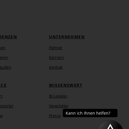
RENZEN
UNTERNEHMEN
hen
Partner
onen
Karriere
tudies
Kontakt
ICE
WISSENSWERT
rt
BI-Lexikon
nportal
Newsletter
us
Presse