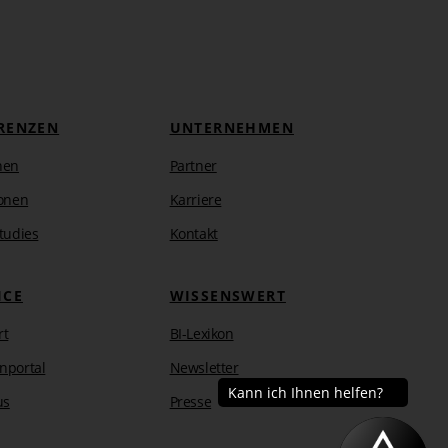
RENZEN
UNTERNEHMEN
hen
Partner
onen
Karriere
tudies
Kontakt
ICE
WISSENSWERT
rt
BI-Lexikon
nportal
Newsletter
us
Presse