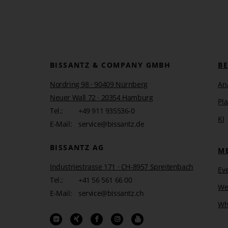
BISSANTZ & COMPANY GMBH
B
Nordring 98 · 90409 Nürnberg
An
Neuer Wall 72 · 20354 Hamburg
Pl
Tel.:
+49 911 935536-0
KI
E-Mail:
service@bissantz.de
BISSANTZ AG
M
Industriestrasse 171 · CH-8957 Spreitenbach
Ev
Tel.:
+41 56 561 66 00
We
E-Mail:
service@bissantz.ch
Wh