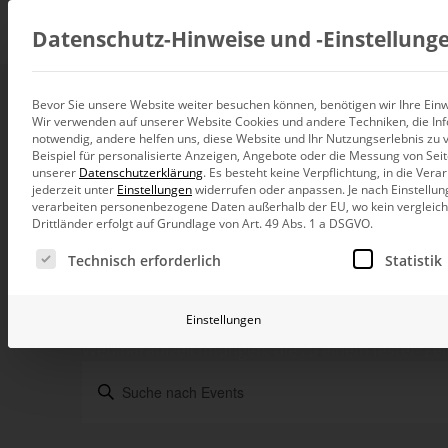
Beratung
Datenschutz-Hinweise und ‑Einstellung
Bevor Sie unsere Website weiter besuchen können, benötigen wir Ihre Einwi
Wir verwenden auf unserer Website Cookies und andere Techniken, die Inf
Datenintegration
notwendig, andere helfen uns, diese Website und Ihr Nutzungserlebnis zu 
Individuelle Datenarchitektur-Beratun
Beispiel für personalisierte Anzeigen, Angebote oder die Messung von Sei
unserer
Datenschutzerklärung
.
Es besteht keine Verpflichtung, in die Ver
BI und Analytics
jederzeit unter
Einstellungen
widerrufen oder anpassen.
Je nach Einstellun
Ganzheitliche Data-Analytics-Beratun
verarbeiten personenbezogene Daten außerhalb der EU, wo kein vergleichb
Drittländer erfolgt auf Grundlage von Art. 49 Abs. 1 a DSGVO.
Webinar
Veranstaltungen
Planung und Steuerung
Es folgt eine Liste der Service-Gruppen, für die eine Ei
Planung, Forecasting und Simulation
Technisch erforderlich
Statistik
Webinar
KI und Advanced Analytics
KI-Beratung für Controlling und BI
Einstellungen
Webinaraufzeichnungen, die zu einem festen Zei
Betrieb und Weiterentwickl
Veranstaltungen
Betrieb Ihrer BI-Systeme in der Cloud
Bitte
Schlüsselwort
eingeben.