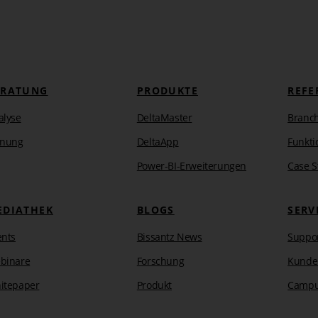
ERATUNG
PRODUKTE
REFE
alyse
DeltaMaster
Branc
anung
DeltaApp
Funkti
Power-BI-Erweiterungen
Case S
EDIATHEK
BLOGS
SERV
ents
Bissantz News
Suppo
binare
Forschung
Kunde
itepaper
Produkt
Camp