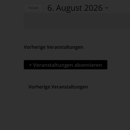
Such-
Suche
6. August 2026
nach
Heute
und
Veranstaltungen
Datum
Schlüsselwort.
wählen.
Ansichtennaviga
Vorherige
Veranstaltungen
+ Veranstaltungen abonnieren
Vorherige
Veranstaltungen