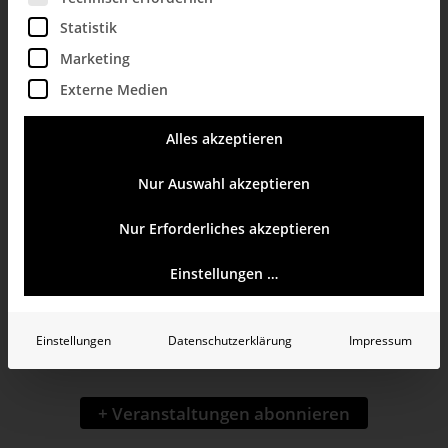
U1 Concept
Statistik
Marketing
Externe Medien
Store
Alles akzeptieren
(Untergeschoss
Nur Auswahl akzeptieren
Wöhrl)
Nur Erforderliches akzeptieren
Einstellungen …
07.08.2026
Datum
Einstellungen
Datenschutzerklärung
Impressum
wählen.
Veranstaltungen
Vorherige
+ Veranstaltungen abonnieren