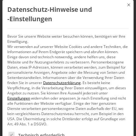
Mit d
Datenschutz-Hinweise und
DE
‑Einstellungen
Bevor Sie unsere Website weiter besuchen können, benötigen wir Ihre
Events
Einwilligung.
Wir verwenden auf unserer Website Cookies und andere Techniken, die
Informationen auf Ihrem Endgerät speichern und abrufen können.
Einige davon sind technisch notwendig, andere helfen uns, diese
Veranstaltungsorte
Veranstaltungen
Website und Ihr Nutzungserlebnis zu verbessern.
Personenbezogene
U1 Concept Store (Untergeschoss Wöhrl)
Daten, etwa IP-Adressen, können verarbeitet werden, zum Beispiel für
personalisierte Anzeigen, Angebote oder die Messung von Seiten und
Seitenbestandteilen.
Informationen über die Verwendung Ihrer Daten
finden Sie in unserer
Datenschutzerklärung
.
Es besteht keine
Ludwigsplatz 12-24, 90403 Nürnberg,
Verpflichtung, in die Verarbeitung Ihrer Daten einzuwilligen, um dieses
Angebot zu nutzen.
Sie können Ihre Auswahl jederzeit unter
Deutschland
Einstellungen
widerrufen oder anpassen.
Je nach Einstellung sind nicht
Get Directions
alle Funktionen der Website verfügbar. Einige der hier genutzten
Dienste verarbeiten personenbezogene Daten außerhalb der EU, wo
https://www.woehrl.de
kein vergleichbares Datenschutzniveau herrscht, zum Beispiel in den
USA. Die Übermittlung in solche Drittländer erfolgt auf Grundlage von
Bekleidungsgeschäft in Nürnberg
Art. 49 Abs. 1 a DSGVO.
Es folgt eine Liste der Service-Gruppen, für die eine Ein
Technisch erforderlich