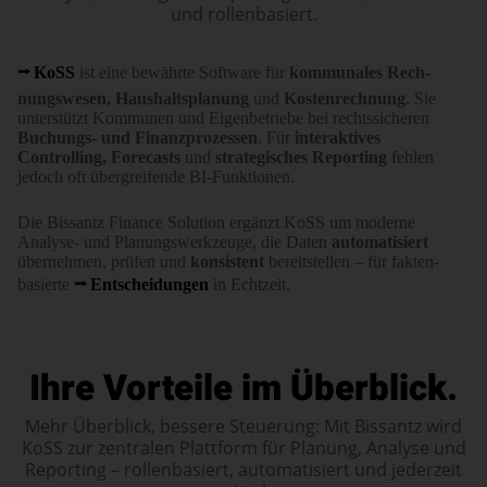
und rollenbasiert.
KoSS
ist eine bewährte Software für
kommu­nales Rech­
nungs­wesen, Haus­halts­planung
und
Kosten­rechnung
. Sie
unterstützt Kommunen und Eigen­betriebe bei rechts­sicheren
Buchungs- und Finanz­prozessen
. Für
interaktives
Controlling, Forecasts
und
strategisches Reporting
fehlen
jedoch oft übergreifende BI-Funktionen.
Die Bissantz Finance Solution ergänzt KoSS um moderne
Analyse- und Planungs­werk­zeuge, die Daten
automatisiert
übernehmen, prüfen und
konsistent
bereit­stellen – für fakten­
basierte
Entschei­dungen
in Echtzeit.
Ihre Vorteile im Überblick.
Mehr Überblick, bessere Steuerung: Mit Bissantz wird
KoSS zur zentralen Plattform für Planung, Analyse und
Reporting – rollenbasiert, automatisiert und jederzeit