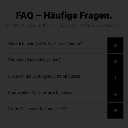
FAQ – Häufige Fragen.
Das Wichtigste in Kürze – klar und einfach beantwortet.
Muss ich mein KoSS-System verändern?
Nein. Die Anbindung erfolgt ausschließlich lesend – KoSS
Wie schnell kann ich starten?
bleibt unverändert.
Dank vorkonfigurierter Modelle ist die Lösung meist
Kann ich die Lösung auch mobil nutzen?
innerhalb weniger Tage einsatzbereit.
Ja. Über die DeltaApp stehen Ihre Daten sicher und
Sind weitere Systeme anschließbar?
rollenbasiert zur Verfügung – auch mobil.
Ja. Die Lösung ist offen und modular – für eine stufenweise
Ist die Datenverarbeitung sicher?
Erweiterung Ihrer Datenlandschaft.
Ja. Alle Daten werden verschlüsselt übertragen, geprüft und