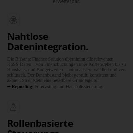
erweiterbar.
Nahtlose
Datenintegration.
Die Bissantz Finance Solution übernimmt alle rele­vanten
KoSS-Daten – von Finanz­buchungen über Kosten­stellen bis zu
Haushalts- und Budget­werten – automatisiert, validiert und ver­
schlüsselt. Der Daten­bestand bleibt geprüft, konsistent und
aktuell. So entsteht eine belast­bare Grund­lage für
Reporting
, Fore­casting und Haushalts­steuerung.
Rollenbasierte