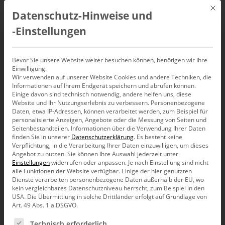
Mit d
Datenschutz-Hinweise und
DE
‑Einstellungen
Bevor Sie unsere Website weiter besuchen können, benötigen wir Ihre
Einwilligung.
Wir verwenden auf unserer Website Cookies und andere Techniken, die
Informationen auf Ihrem Endgerät speichern und abrufen können.
Einige davon sind technisch notwendig, andere helfen uns, diese
Website und Ihr Nutzungserlebnis zu verbessern.
Personenbezogene
Daten, etwa IP-Adressen, können verarbeitet werden, zum Beispiel für
personalisierte Anzeigen, Angebote oder die Messung von Seiten und
Seitenbestandteilen.
Informationen über die Verwendung Ihrer Daten
finden Sie in unserer
Datenschutzerklärung
.
Es besteht keine
Verpflichtung, in die Verarbeitung Ihrer Daten einzuwilligen, um dieses
Angebot zu nutzen.
Sie können Ihre Auswahl jederzeit unter
Einstellungen
widerrufen oder anpassen.
Je nach Einstellung sind nicht
alle Funktionen der Website verfügbar. Einige der hier genutzten
Dienste verarbeiten personenbezogene Daten außerhalb der EU, wo
kein vergleichbares Datenschutzniveau herrscht, zum Beispiel in den
USA. Die Übermittlung in solche Drittländer erfolgt auf Grundlage von
Art. 49 Abs. 1 a DSGVO.
Es folgt eine Liste der Service-Gruppen, für die eine Ein
Technisch erforderlich