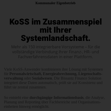
Kommunaler Eigenbetrieb
KoSS im Zusammenspiel
mit Ihrer
Systemlandschaft.
Mehr als 150 integrierbare Vorsysteme – für die
vollständige Verbindung Ihrer Finanz-, HR- und
Fachverfahrensdaten in einer Plattform.
Viele KoSS-Anwender kombinieren ihre Lösung mit Systemen
für
Perso­nal­wirt­schaft, Energie­abrechnung, Liegen­schafts­
verwaltung
oder
Sozial­wesen
. Die Bissantz Finance Solution
integriert diese Daten automatisch, prüft sie auf Konsistenz und
führt sie zentral zusammen.
So entsteht eine
durch­gängige Informations­basis
, die Analyse,
Planung und Reporting über Fach­bereiche und Orga­nisa­tions­
einheiten hinweg ermöglicht.