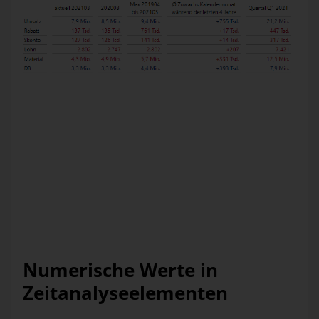
In dieser Grafischen Tabelle werden benutzerdefinierte
Zeitanalyseelemente auf vielfältige Weise eingesetzt!
Mittels dieser benutzerdefinierten Zeitanalyseelemente lässt
sich beispielsweise – hier etwa ausgehend von einem im
Filter eingestellten Monat März 2021 – Bezug nehmen auf
den Vorjahresmonat, auf das Maximum eines Zeitraumes der
letzten 24 Monate, den durchschnittlichen Wertzuwachs der
letzten 4 Jahre nur für diesen Kalendermonat März oder den
Wert des übergeordneten 1. Quartals 2021.
Numerische Werte in
Zeitanalyseelementen