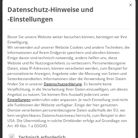
Mit d
Datenschutz-Hinweise und
DE
‑Einstellungen
Dynamische Berichte
Bevor Sie unsere Website weiter besuchen können, benötigen wir Ihre
Einwilligung.
Wir verwenden auf unserer Website Cookies und andere Techniken, die
in relationalen
Informationen auf Ihrem Endgerät speichern und abrufen können.
Einige davon sind technisch notwendig, andere helfen uns, diese
Modellen
Website und Ihr Nutzungserlebnis zu verbessern.
Personenbezogene
Daten, etwa IP-Adressen, können verarbeitet werden, zum Beispiel für
personalisierte Anzeigen, Angebote oder die Messung von Seiten und
Seitenbestandteilen.
Informationen über die Verwendung Ihrer Daten
finden Sie in unserer
Datenschutzerklärung
.
Es besteht keine
Verpflichtung, in die Verarbeitung Ihrer Daten einzuwilligen, um dieses
Angebot zu nutzen.
Sie können Ihre Auswahl jederzeit unter
Dynamische Berichte, die sich auf Kommando
Einstellungen
widerrufen oder anpassen.
Je nach Einstellung sind nicht
anpassen? Mit dem neuen Release von DeltaMaster
alle Funktionen der Website verfügbar. Einige der hier genutzten
kann man in relationalen Modellen noch einfacher
Dienste verarbeiten personenbezogene Daten außerhalb der EU, wo
Berichte anlegen, die sich sogar während der
kein vergleichbares Datenschutzniveau herrscht, zum Beispiel in den
Präsentation variieren lassen.
USA. Die Übermittlung in solche Drittländer erfolgt auf Grundlage von
Art. 49 Abs. 1 a DSGVO.
Es folgt eine Liste der Service-Gruppen, für die eine Ein
Technisch erforderlich