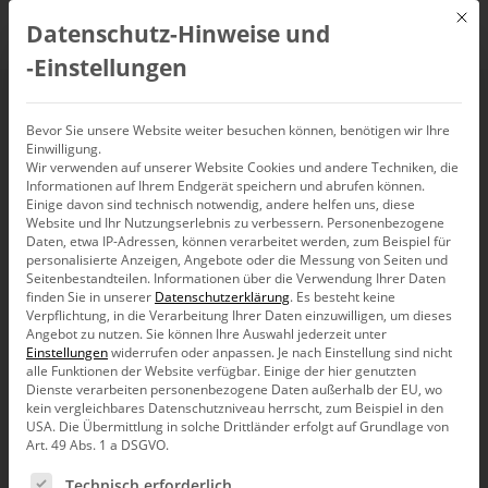
Mit d
Datenschutz-Hinweise und
DE
‑Einstellungen
Stromerzeugung in
Bevor Sie unsere Website weiter besuchen können, benötigen wir Ihre
Einwilligung.
Wir verwenden auf unserer Website Cookies und andere Techniken, die
Deutschland
Informationen auf Ihrem Endgerät speichern und abrufen können.
Einige davon sind technisch notwendig, andere helfen uns, diese
Website und Ihr Nutzungserlebnis zu verbessern.
Personenbezogene
Daten, etwa IP-Adressen, können verarbeitet werden, zum Beispiel für
personalisierte Anzeigen, Angebote oder die Messung von Seiten und
Seitenbestandteilen.
Informationen über die Verwendung Ihrer Daten
Ohne Stromerzeugung in ausreichenden Mengen ist das
finden Sie in unserer
Datenschutzerklärung
.
Es besteht keine
reibungslose Funktionieren von Wirtschaft und Handel
Verpflichtung, in die Verarbeitung Ihrer Daten einzuwilligen, um dieses
und die Versorgung der privaten Haushalte in
Angebot zu nutzen.
Sie können Ihre Auswahl jederzeit unter
Deutschland gefährdet. Welche Energiequellen
Einstellungen
widerrufen oder anpassen.
Je nach Einstellung sind nicht
existieren aktuell und wie verhalten sich diese im
alle Funktionen der Website verfügbar. Einige der hier genutzten
Zeitverlauf?
Dienste verarbeiten personenbezogene Daten außerhalb der EU, wo
kein vergleichbares Datenschutzniveau herrscht, zum Beispiel in den
USA. Die Übermittlung in solche Drittländer erfolgt auf Grundlage von
Art. 49 Abs. 1 a DSGVO.
Daten zur
Es folgt eine Liste der Service-Gruppen, für die eine Ein
Technisch erforderlich