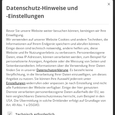
Mit d
Datenschutz-Hinweise und
DE
‑Einstellungen
6.4.3
Bevor Sie unsere Website weiter besuchen können, benötigen wir Ihre
Einwilligung.
Wir verwenden auf unserer Website Cookies und andere Techniken, die
Informationen auf Ihrem Endgerät speichern und abrufen können.
Einige davon sind technisch notwendig, andere helfen uns, diese
Website und Ihr Nutzungserlebnis zu verbessern.
Personenbezogene
Daten, etwa IP-Adressen, können verarbeitet werden, zum Beispiel für
personalisierte Anzeigen, Angebote oder die Messung von Seiten und
Seitenbestandteilen.
Informationen über die Verwendung Ihrer Daten
finden Sie in unserer
Datenschutzerklärung
.
Es besteht keine
Verpflichtung, in die Verarbeitung Ihrer Daten einzuwilligen, um dieses
Angebot zu nutzen.
Sie können Ihre Auswahl jederzeit unter
Einstellungen
widerrufen oder anpassen.
Je nach Einstellung sind nicht
alle Funktionen der Website verfügbar. Einige der hier genutzten
Dienste verarbeiten personenbezogene Daten außerhalb der EU, wo
kein vergleichbares Datenschutzniveau herrscht, zum Beispiel in den
USA. Die Übermittlung in solche Drittländer erfolgt auf Grundlage von
Art. 49 Abs. 1 a DSGVO.
Es folgt eine Liste der Service-Gruppen, für die eine Ein
Release-News
Technisch erforderlich