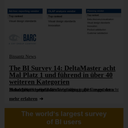
Bissantz News
The BI Survey 14: DeltaMaster acht
Mal Platz 1 und führend in über 40
weiteren Kategorien
In der diesjährigen Anwenderbefragung „BI Survey“ kam DeltaMaster in seinen drei Vergleichsgrup­pen insgesamt acht Mal auf Platz 1, fünf Mal davon allein in der Gruppe der Planungswerk­zeuge [...]
mehr erfahren