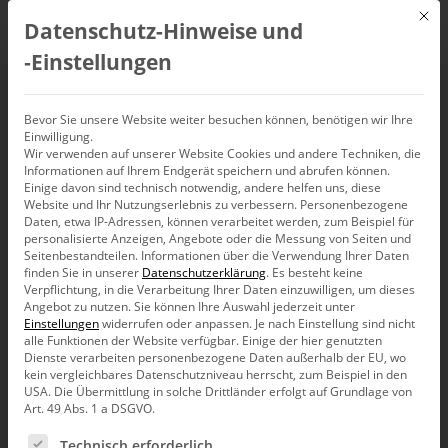
Mit d
Datenschutz-Hinweise und
DE
‑Einstellungen
BI & Analytics Survey
Bevor Sie unsere Website weiter besuchen können, benötigen wir Ihre
Einwilligung.
Wir verwenden auf unserer Website Cookies und andere Techniken, die
Informationen auf Ihrem Endgerät speichern und abrufen können.
Einige davon sind technisch notwendig, andere helfen uns, diese
Website und Ihr Nutzungserlebnis zu verbessern.
Personenbezogene
Daten, etwa IP-Adressen, können verarbeitet werden, zum Beispiel für
personalisierte Anzeigen, Angebote oder die Messung von Seiten und
Seitenbestandteilen.
Informationen über die Verwendung Ihrer Daten
finden Sie in unserer
Datenschutzerklärung
.
Es besteht keine
Verpflichtung, in die Verarbeitung Ihrer Daten einzuwilligen, um dieses
Angebot zu nutzen.
Sie können Ihre Auswahl jederzeit unter
Einstellungen
widerrufen oder anpassen.
Je nach Einstellung sind nicht
alle Funktionen der Website verfügbar. Einige der hier genutzten
Dienste verarbeiten personenbezogene Daten außerhalb der EU, wo
kein vergleichbares Datenschutzniveau herrscht, zum Beispiel in den
USA. Die Übermittlung in solche Drittländer erfolgt auf Grundlage von
Art. 49 Abs. 1 a DSGVO.
Es folgt eine Liste der Service-Gruppen, für die eine Ein
Bissantz News
Technisch erforderlich