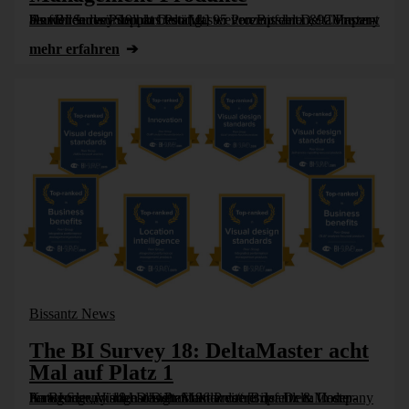
Der BI Survey 19 hat DeltaMaster von Bissantz & Company als führendes Produkt bestätigt. 95 Prozent der DeltaMaster-Anwender würden das Produkt weiterempfehlen, 92 Prozent beurteilen den Support von [...]
mehr erfahren
Bissantz News
The BI Survey 18: DeltaMaster acht
Mal auf Platz 1
Im BI Survey 18 hat DeltaMaster von Bissantz & Company herausragend abgeschnitten: 96 Prozent der DeltaMaster-Anwender würden das Produkt weiterempfehlen. In der Kategorie „Visual Design Standards“ [...]