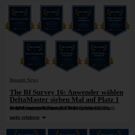
Bissantz News
The BI Survey 16: Anwender wählen
DeltaMaster sieben Mal auf Platz 1
In der Anwenderbefragung „The BI Survey 16“ hat DeltaMaster von Bissantz & Company Spitzenplätze erreicht: insgesamt sieben Mal Platz 1 in den jeweiligen Vergleichsgruppen. Besonders hervorgehoben [...]
mehr erfahren