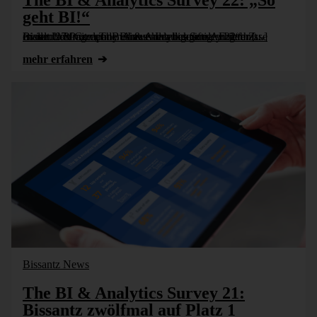
The BI & Analytics Survey 22: „So
geht BI!“
In der Umfrage „The BI & Analytics Survey 22“ hat Bissantz & Company erneut heraus­ragende Er­geb­nisse erzielt. 97 Prozent der An­wen­der be­kräf­tigten ihre Zu­frieden­heit mit dem Business-Intelligence-Anbieter [...]
mehr erfahren
Bissantz News
The BI & Analytics Survey 21:
Bissantz zwölfmal auf Platz 1