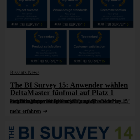
Bissantz News
The BI Survey 15: Anwender wählen
DeltaMaster fünfmal auf Platz 1
In der diesjährigen Anwenderbefragung „The BI Survey 15“ kam DeltaMaster von Bissantz & Company in seiner Vergleichsgruppe in fünf Kategorien auf den ersten Platz, in dreizehn weiteren Kategorien [...]
mehr erfahren