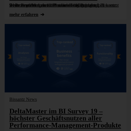
Beste Bewertungen für Business Intelligence mit Bissantz: 94 Prozent der Anwender würden das Produkt weiterempfehlen. In allen seinen Vergleichsgruppen kommt Bissantz auf den ersten Platz in den Kategorien [...]
mehr erfahren
Bissantz News
DeltaMaster im BI Survey 19 –
höchster Geschäftsnutzen aller
Performance-Management-Produkte