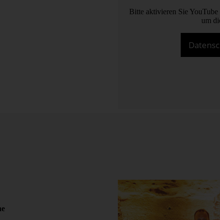
fügt AHAG über Erfahrung in
Bitte aktivieren Sie YouTube
stationären und Online-Handel,
um di
um Baugewerbe. Zusammen mit
ösungen für spezielle
Datensc
 E-Commerce-Controlling.
ne