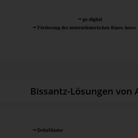
zwischen Informationstechnologie und Wirtschaft. AHA
Lösungen und unterstützt Unternehmen dabei, ihre Pro
Anwendungen zu verbessern und zu steuern. Zudem is
von Programmen wie „
go-digital
“ oder „
Förderung des unternehmerischen Know-hows
“
Förderprogramme genutzt werden können.
Bissantz-Lösungen von
Als Bissantz-Partner unterstützt AHAG Unternehmen 
Umsetzung von Business-Intelligence-Projekten, die sie
Geschäftsprozesse voranbringen. Mit betriebswirtscha
DeltaMaster
werden vorhandene Daten zu greifbare
Anpassung und Steuerung von Prozessabläufen in unt