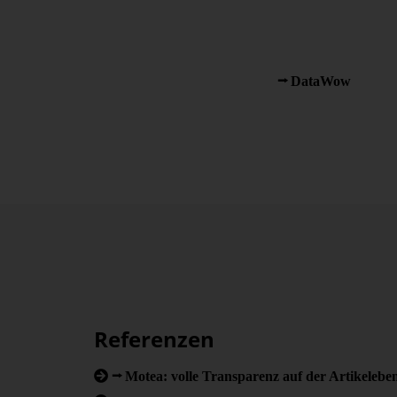
Anwendungsfeldern zum Einsatz kommen. Dabei ver
verschiedenen Branchen: Von der Industrie über den 
Dienstleistungs- und Gesundheitsbranche bis hin z
DeltaMaster bietet AHAG zusätzliche Plug-and-play-L
Anwendungsbereiche, wie z. B.
DataWow
für das
Referenzen
Motea: volle Transparenz auf der Artikelebe