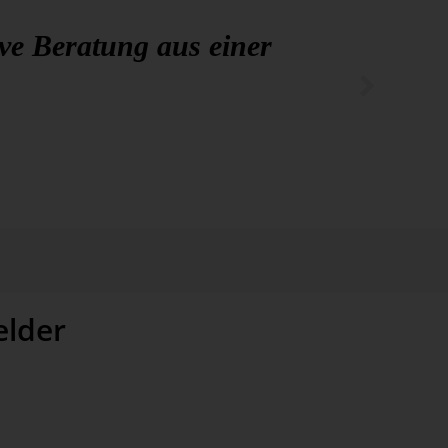
ive Beratung aus einer
lder
 Praxis und verfügt über fundiertes betriebs­wirt­
kten in unter­schied­lichen Branchen und Unter­
die folgenden An­wendungs­felder: