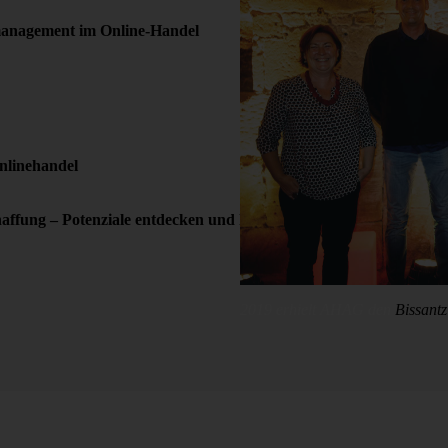
enmanagement im Online-Handel
nlinehandel
haffung – Potenziale entdecken und heben
2019 erhielt AHAG den
Bissant