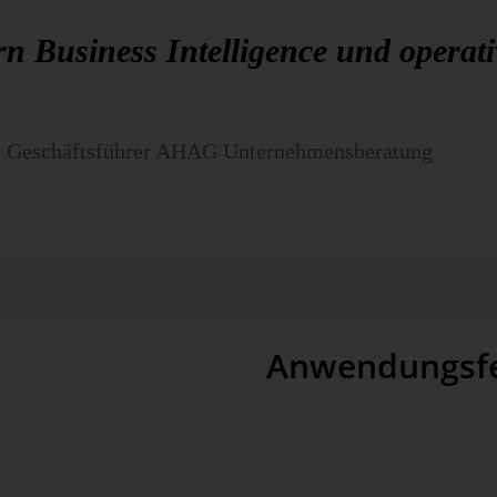
rn Business Intelligence und operat
f, Geschäftsführer AHAG Unternehmensberatung
Anwendungsfe
po­nenten, sondern baut effi­
Das Team von AHAG kommt aus der
An­wend­barkeit auf. Um betriebs­
schaft­liches Know-how aus Proje
ach­wissen aus der IT zu pas­
nehmens­bereichen. Das umfasst 