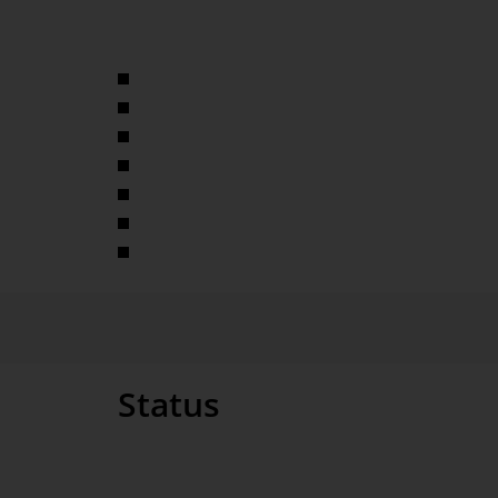
senden Lö­sungen zu ver­knüpfen, bietet das Unter­neh
Analyse
Konzeptionierung
Implementierung
Integration
Beratung
Schulung
Support
Status
AHAG ist als DeltaMaster Passionate Partner zertifizie