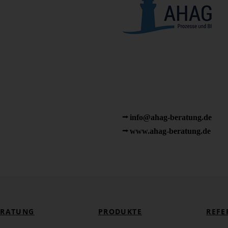
AHAG Unternehmensberatun
Ansprechpartner Florian und Dan
Johann-Krane-Weg 48
48149 Münster
Tel.: +49 251 14989900
info@ahag-beratung.de
www.ahag-beratung.de
ERATUNG
PRODUKTE
REFE