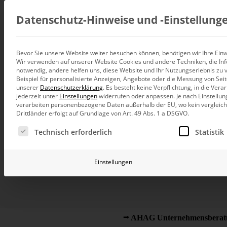
Beratung
Datenschutz-Hinweise und ‑Einstellung
Unser Partnern
Bevor Sie unsere Website weiter besuchen können, benötigen wir Ihre Einwi
Wir verwenden auf unserer Website Cookies und andere Techniken, die Inf
Datenintegration
notwendig, andere helfen uns, diese Website und Ihr Nutzungserlebnis zu 
Individuelle Datenarchitektur-Beratun
Beispiel für personalisierte Anzeigen, Angebote oder die Messung von Sei
unserer
Datenschutzerklärung
.
Es besteht keine Verpflichtung, in die Ver
BI und Analytics
jederzeit unter
Einstellungen
widerrufen oder anpassen.
Je nach Einstellun
Ganzheitliche Data-Analytics-Beratun
verarbeiten personenbezogene Daten außerhalb der EU, wo kein vergleichb
Drittländer erfolgt auf Grundlage von Art. 49 Abs. 1 a DSGVO.
Planung und Steuerung
Es folgt eine Liste der Service-Gruppen, für die eine Ei
Planung, Forecasting und Simulation
Technisch erforderlich
Statistik
KI und Advanced Analytics
AHAG Unternehmensbe
KI-Beratung für Controlling und BI
Einstellungen
Betrieb und Weiterentwickl
Betrieb Ihrer BI-Systeme in der Cloud
Die 2013 gegründete
AHAG Unternehmensberat