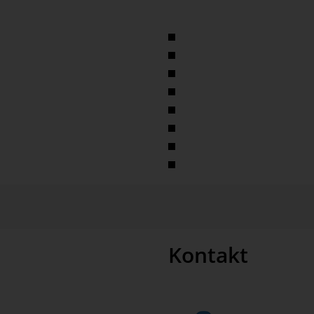
men folgende Leis­tungen:
Beschaffung
Produktion
Vertrieb
Logistik
Finanzen und Controlling
Projektmanagement
Onlinehandel
Ressourcenplanung
Kontakt
rt.