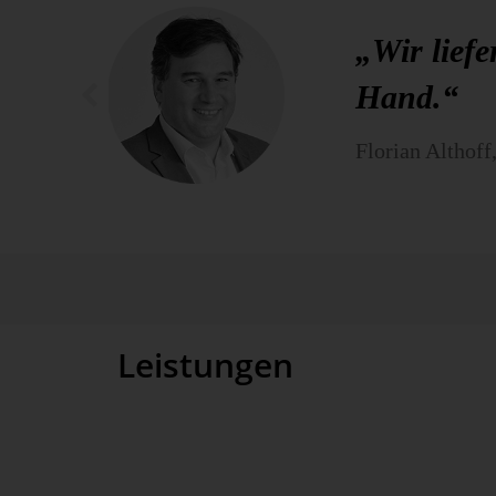
„Wir liefe
Hand.“
Florian Althof
Leistungen
AHAG implemen­tiert nicht nur einzelne Software-Kom
ziente Systeme mit Fokus auf Wirt­schaft­lichkeit und 
wirt­schaft­liche An­for­derungen zu er­fassen und mit F