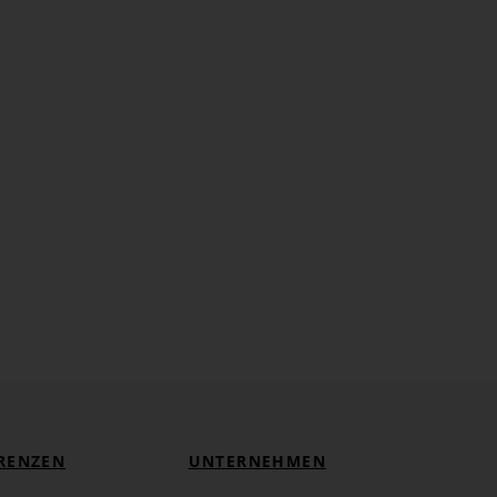
g GmbH & Co. KG
iel Althoff
RENZEN
UNTERNEHMEN