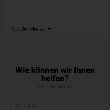
unserer Business-Intelligence-Lösung DeltaMaster in
der Modellierungs- und Visualisierungsstärke der
Software. Die iwb ist seit über 25 Jahren eines der
führenden Beratungsunternehmen der
Immobilienbranche in ganz Deutschland.
Video-Interview iwb
Wie können wir Ihnen
helfen?
Schreiben Sie uns.