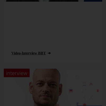
Unser Partner BBT Group ist das führende
Beratungshaus für kommunale und genossenschaftliche
Wohnungsunternehmen im Raum Berlin und
Brandenburg. Von DeltaMaster und dem Bissantz
DashBoard ist BBT so überzeugt, weil damit
„Datenschätze“ sichtbar gemacht werden können, die
sich vorher in den Datensystemen der BBT-Kunden
verborgen haben.
Video-Interview BBT