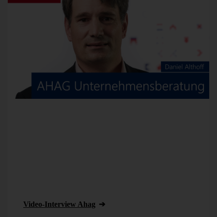
Seit 2013 wandelt die AHAG aus Münster mit der
Business-Intelligence-Lösung DeltaMaster Daten in
entscheidungsrelevantes Wissen um. Der berufliche
Background als Ingenieure, Controller, Manager und
Informatiker, gepaart mit fundiertem BI-Know-how,
macht AHAG zu einem kompetenten Partner in den
Bereichen SCM und Deckungsbeitragsoffensive für
produzierende und handeltreibende Unternehmen.
Video-Interview Ahag