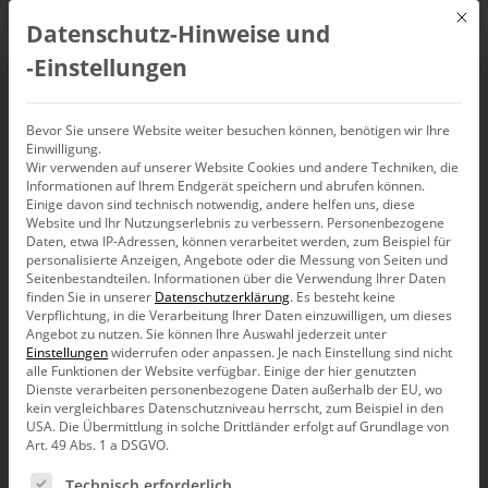
Mit d
Datenschutz-Hinweise und
DE
‑Einstellungen
Interviews.
Bevor Sie unsere Website weiter besuchen können, benötigen wir Ihre
Einwilligung.
Kunden und Partner aus
Wir verwenden auf unserer Website Cookies und andere Techniken, die
Informationen auf Ihrem Endgerät speichern und abrufen können.
unterschiedlichen Branchen über
Einige davon sind technisch notwendig, andere helfen uns, diese
Website und Ihr Nutzungserlebnis zu verbessern.
Personenbezogene
unsere Produkte.
Daten, etwa IP-Adressen, können verarbeitet werden, zum Beispiel für
personalisierte Anzeigen, Angebote oder die Messung von Seiten und
Seitenbestandteilen.
Informationen über die Verwendung Ihrer Daten
finden Sie in unserer
Datenschutzerklärung
.
Es besteht keine
Verpflichtung, in die Verarbeitung Ihrer Daten einzuwilligen, um dieses
Unsere Kunden.
Angebot zu nutzen.
Sie können Ihre Auswahl jederzeit unter
Einstellungen
widerrufen oder anpassen.
Je nach Einstellung sind nicht
alle Funktionen der Website verfügbar. Einige der hier genutzten
Dienste verarbeiten personenbezogene Daten außerhalb der EU, wo
kein vergleichbares Datenschutzniveau herrscht, zum Beispiel in den
USA. Die Übermittlung in solche Drittländer erfolgt auf Grundlage von
Art. 49 Abs. 1 a DSGVO.
Es folgt eine Liste der Service-Gruppen, für die eine Ein
Technisch erforderlich