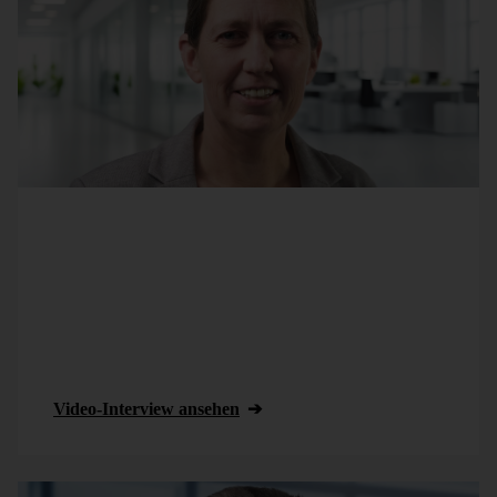
Bei
VELUX
ist die Business-Intelligence-Lösung
DeltaMaster seit Jahren im Einsatz, mit einem
Schwerpunkt im technischen Kundendienst.
Ursula
Mergenhagen
analysiert mit DeltaMaster nicht nur
finanzielle Kennzahlen, sondern auch etwa
Leistungsmengen, Durchlaufzeiten und die
Prozessqualität.
Video-Interview ansehen