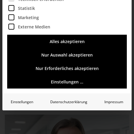
Statistik
Marketing
Externe Medien
Alles akzeptieren
Nur Auswahl akzeptieren
Carsten Deecke
ist Senior Partner bei
Dierkes
Partner
und hat die Einführung von Bissantz-Software
Nur Erforderliches akzeptieren
in seiner Kanzlei für Steuerberatung,
Wirtschaftsprüfung und Rechtsanwaltsdienste begleitet.
Er und seine Kollegen nutzen DeltaMaster und
Einstellungen …
DeltaApp für effektives Kanzleicontrolling.
Video-Interview ansehen
Einstellungen
Datenschutzerklärung
Impressum