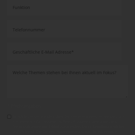
* Pflichtangaben
Ja, ich bin einverstanden, dass Sie meine Angaben verwenden, um
mir weitere Informationen zu Ihren Produkten, Leistungen und
Veranstaltungen per E-Mail zuzusenden. Diese Einwilligung gilt bis
auf Widerruf. Die Datenschutzerklärung sowie die Information