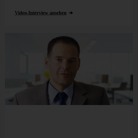
verantwortet mehr als 50 Einzelmarken unter sich.
Video-Interview ansehen
Thomas Pankotsch
von
Landau Media
, einem der
führenden Anbieter im Bereich Medienbeobachtung in
Deutschland, nutzt DeltaMaster im Controlling und zur