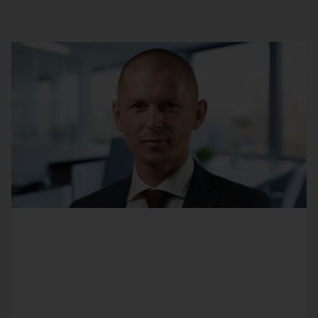
Ludwig Stüwe
nutzt die BI-Lösung DeltaMaster bei
Linxens
für ein umfangreiches Finanzreporting, von
der Kostenstellenanalyse bis hin zur Ergebnis- und
Rentabilitätsrechnung. Daneben wird DeltaMaster im
Vertrieb sowie in der Produktion und im Einkauf
eingesetzt.