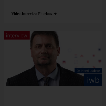
den Bereichen Business Intelligence, Data
Warehousing und Big Data Analytics.
Video-Interview Phoebus
Unser Partner iwb Immobilienwirtschaftliche Beratung
aus Braunschweig sieht den entscheidenden Mehrwert