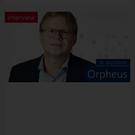
Unser Partner Orpheus hat sich auf die Entwicklung
von Software für das Einkaufscontrolling und den
strategischen Einkauf spezialisiert und ist damit zum
führenden Anbieter von Procurement-Intelligence-
Lösungen geworden. Bei seinem Spend-Management-
System SpendControl setzt Orpheus schon seit 2005
auf DeltaMaster als Analyse‑ und Reporting-Front-end.