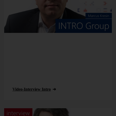
Als unser Partner schätzt die INTRO Group an unserer
Business-Intelligence-Lösung DeltaMaster besonders
die sehr schnelle Umsetzungsgeschwindigkeit sowie
das konsolidierte Berichtswesen, welches innerhalb
weniger Tage zur Verfügung steht. Seit über zehn
Jahren entwickelt die INTRO Group mit uns
zusammen Lösungen für komplexe Fragestellungen in
den Bereichen Reporting und Planung.
Video-Interview Intro