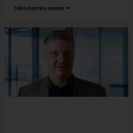
Video-Interview ansehen
DeltaMaster ist seit über 10 Jahren bei
Thomas Paul
von der
Mediengruppe Oberfranken
im Einsatz. Mit
rund 1000 Mitarbeitern ist das Unternehmen die
zweitgrößte Mediengruppe Nordbayerns und