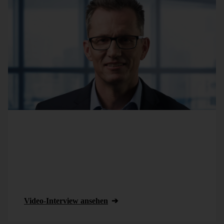
Seit acht Jahren ist die Business-Intelligence-Lösung
DeltaMaster bei
Bürkert
unternehmensweit im Einsatz.
Neben dem Controlling in Vertrieb, Einkauf und
Finanzbereich zählt auch das Pricing Reporting von
Michael Jungmann
zu den Einsatzschwerpunkten von
DeltaMaster.
Video-Interview ansehen