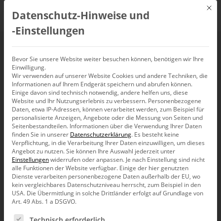
Mit d
Datenschutz-Hinweise und
DE
‑Einstellungen
Binomialverteilung
Bevor Sie unsere Website weiter besuchen können, benötigen wir Ihre
Einwilligung.
Wir verwenden auf unserer Website Cookies und andere Techniken, die
Informationen auf Ihrem Endgerät speichern und abrufen können.
Einige davon sind technisch notwendig, andere helfen uns, diese
Website und Ihr Nutzungserlebnis zu verbessern.
Personenbezogene
Daten, etwa IP-Adressen, können verarbeitet werden, zum Beispiel für
personalisierte Anzeigen, Angebote oder die Messung von Seiten und
Seitenbestandteilen.
Informationen über die Verwendung Ihrer Daten
finden Sie in unserer
Datenschutzerklärung
.
Es besteht keine
Verpflichtung, in die Verarbeitung Ihrer Daten einzuwilligen, um dieses
Angebot zu nutzen.
Sie können Ihre Auswahl jederzeit unter
Einstellungen
widerrufen oder anpassen.
Je nach Einstellung sind nicht
alle Funktionen der Website verfügbar. Einige der hier genutzten
Dienste verarbeiten personenbezogene Daten außerhalb der EU, wo
kein vergleichbares Datenschutzniveau herrscht, zum Beispiel in den
USA. Die Übermittlung in solche Drittländer erfolgt auf Grundlage von
Art. 49 Abs. 1 a DSGVO.
Es folgt eine Liste der Service-Gruppen, für die eine Ein
Forschung
Technisch erforderlich