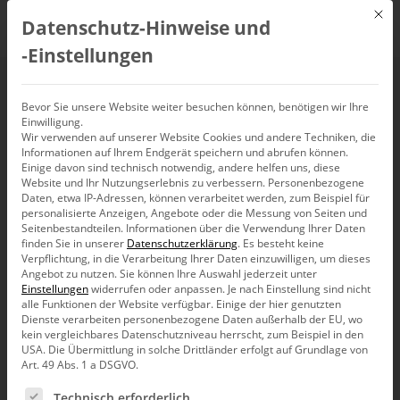
Mit d
Datenschutz-Hinweise und
DE
‑Einstellungen
Forecast
Bevor Sie unsere Website weiter besuchen können, benötigen wir Ihre
Einwilligung.
Wir verwenden auf unserer Website Cookies und andere Techniken, die
Informationen auf Ihrem Endgerät speichern und abrufen können.
Einige davon sind technisch notwendig, andere helfen uns, diese
Website und Ihr Nutzungserlebnis zu verbessern.
Personenbezogene
Daten, etwa IP-Adressen, können verarbeitet werden, zum Beispiel für
personalisierte Anzeigen, Angebote oder die Messung von Seiten und
Seitenbestandteilen.
Informationen über die Verwendung Ihrer Daten
finden Sie in unserer
Datenschutzerklärung
.
Es besteht keine
Verpflichtung, in die Verarbeitung Ihrer Daten einzuwilligen, um dieses
Angebot zu nutzen.
Sie können Ihre Auswahl jederzeit unter
Einstellungen
widerrufen oder anpassen.
Je nach Einstellung sind nicht
alle Funktionen der Website verfügbar. Einige der hier genutzten
Dienste verarbeiten personenbezogene Daten außerhalb der EU, wo
kein vergleichbares Datenschutzniveau herrscht, zum Beispiel in den
USA. Die Übermittlung in solche Drittländer erfolgt auf Grundlage von
Art. 49 Abs. 1 a DSGVO.
Es folgt eine Liste der Service-Gruppen, für die eine Ein
Produkt
Technisch erforderlich