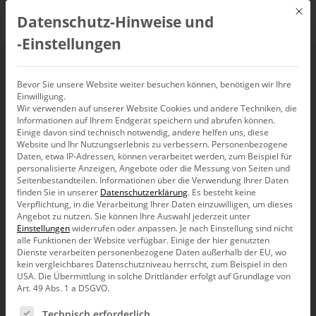
Mit d
Datenschutz-Hinweise und
DE
‑Einstellungen
Gaussian Mixture Model
Bevor Sie unsere Website weiter besuchen können, benötigen wir Ihre
Einwilligung.
Wir verwenden auf unserer Website Cookies und andere Techniken, die
Informationen auf Ihrem Endgerät speichern und abrufen können.
Einige davon sind technisch notwendig, andere helfen uns, diese
Website und Ihr Nutzungserlebnis zu verbessern.
Personenbezogene
Daten, etwa IP-Adressen, können verarbeitet werden, zum Beispiel für
personalisierte Anzeigen, Angebote oder die Messung von Seiten und
Seitenbestandteilen.
Informationen über die Verwendung Ihrer Daten
finden Sie in unserer
Datenschutzerklärung
.
Es besteht keine
Verpflichtung, in die Verarbeitung Ihrer Daten einzuwilligen, um dieses
Angebot zu nutzen.
Sie können Ihre Auswahl jederzeit unter
Einstellungen
widerrufen oder anpassen.
Je nach Einstellung sind nicht
alle Funktionen der Website verfügbar. Einige der hier genutzten
Dienste verarbeiten personenbezogene Daten außerhalb der EU, wo
kein vergleichbares Datenschutzniveau herrscht, zum Beispiel in den
USA. Die Übermittlung in solche Drittländer erfolgt auf Grundlage von
Art. 49 Abs. 1 a DSGVO.
Es folgt eine Liste der Service-Gruppen, für die eine Ein
Forschung
Technisch erforderlich