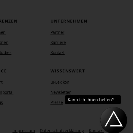
RENZEN
UNTERNEHMEN
hen
Partner
onen
Karriere
tudies
Kontakt
ICE
WISSENSWERT
rt
BI-Lexikon
nportal
Newsletter
us
Presse
Impressum
Datenschutzerklärung
Kontakt