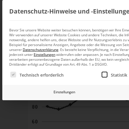
Beratung
Datenschutz-Hinweise und ‑Einstellung
Bevor Sie unsere Website weiter besuchen können, benötigen wir Ihre Einwi
Wir verwenden auf unserer Website Cookies und andere Techniken, die Inf
Datenintegration
notwendig, andere helfen uns, diese Website und Ihr Nutzungserlebnis zu 
Individuelle Datenarchitektur-Beratun
Beispiel für personalisierte Anzeigen, Angebote oder die Messung von Sei
unserer
Datenschutzerklärung
.
Es besteht keine Verpflichtung, in die Ver
BI und Analytics
jederzeit unter
Einstellungen
widerrufen oder anpassen.
Je nach Einstellun
Ganzheitliche Data-Analytics-Beratun
verarbeiten personenbezogene Daten außerhalb der EU, wo kein vergleichb
Drittländer erfolgt auf Grundlage von Art. 49 Abs. 1 a DSGVO.
Planung und Steuerung
Es folgt eine Liste der Service-Gruppen, für die eine Ei
Planung, Forecasting und Simulation
Technisch erforderlich
Statistik
KI und Advanced Analytics
KI-Beratung für Controlling und BI
Einstellungen
Betrieb und Weiterentwickl
Betrieb Ihrer BI-Systeme in der Cloud