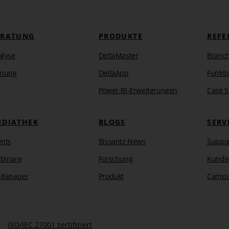
ERATUNG
PRODUKTE
REFE
alyse
DeltaMaster
Branc
anung
DeltaApp
Funkti
Power-BI-Erweiterungen
Case S
EDIATHEK
BLOGS
SERV
ents
Bissantz News
Suppo
binare
Forschung
Kunde
itepaper
Produkt
Camp
ISO/IEC 27001 zertifiziert