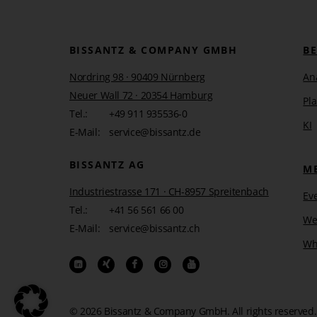
BISSANTZ & COMPANY GMBH
B
Nordring 98 · 90409 Nürnberg
An
Neuer Wall 72 · 20354 Hamburg
Pl
Tel.:
+49 911 935536-0
KI
E-Mail:
service@bissantz.de
BISSANTZ AG
M
Industriestrasse 171 · CH-8957 Spreitenbach
Ev
Tel.:
+41 56 561 66 00
We
E-Mail:
service@bissantz.ch
Wh
© 2026 Bissantz & Company GmbH.
All rights reserved.