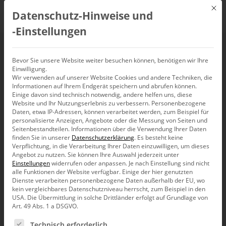
Mit d
Datenschutz-Hinweise und
DE
‑Einstellungen
Microsoft
Bevor Sie unsere Website weiter besuchen können, benötigen wir Ihre
Einwilligung.
Wir verwenden auf unserer Website Cookies und andere Techniken, die
Informationen auf Ihrem Endgerät speichern und abrufen können.
Einige davon sind technisch notwendig, andere helfen uns, diese
Website und Ihr Nutzungserlebnis zu verbessern.
Personenbezogene
Daten, etwa IP-Adressen, können verarbeitet werden, zum Beispiel für
personalisierte Anzeigen, Angebote oder die Messung von Seiten und
Seitenbestandteilen.
Informationen über die Verwendung Ihrer Daten
finden Sie in unserer
Datenschutzerklärung
.
Es besteht keine
Verpflichtung, in die Verarbeitung Ihrer Daten einzuwilligen, um dieses
Angebot zu nutzen.
Sie können Ihre Auswahl jederzeit unter
Einstellungen
widerrufen oder anpassen.
Je nach Einstellung sind nicht
alle Funktionen der Website verfügbar. Einige der hier genutzten
Dienste verarbeiten personenbezogene Daten außerhalb der EU, wo
kein vergleichbares Datenschutzniveau herrscht, zum Beispiel in den
USA. Die Übermittlung in solche Drittländer erfolgt auf Grundlage von
Art. 49 Abs. 1 a DSGVO.
Es folgt eine Liste der Service-Gruppen, für die eine Ein
Bissantz News
Technisch erforderlich