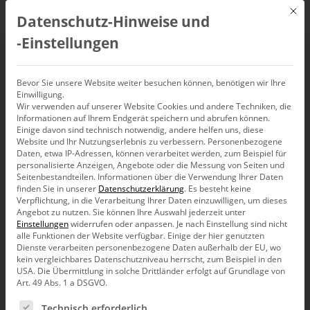
Mit d
Datenschutz-Hinweise und
DE
‑Einstellungen
Traveling Salesman
Bevor Sie unsere Website weiter besuchen können, benötigen wir Ihre
Einwilligung.
Problem
Wir verwenden auf unserer Website Cookies und andere Techniken, die
Informationen auf Ihrem Endgerät speichern und abrufen können.
Einige davon sind technisch notwendig, andere helfen uns, diese
Website und Ihr Nutzungserlebnis zu verbessern.
Personenbezogene
Daten, etwa IP-Adressen, können verarbeitet werden, zum Beispiel für
personalisierte Anzeigen, Angebote oder die Messung von Seiten und
Seitenbestandteilen.
Informationen über die Verwendung Ihrer Daten
finden Sie in unserer
Datenschutzerklärung
.
Es besteht keine
Verpflichtung, in die Verarbeitung Ihrer Daten einzuwilligen, um dieses
Angebot zu nutzen.
Sie können Ihre Auswahl jederzeit unter
Einstellungen
widerrufen oder anpassen.
Je nach Einstellung sind nicht
alle Funktionen der Website verfügbar. Einige der hier genutzten
Dienste verarbeiten personenbezogene Daten außerhalb der EU, wo
kein vergleichbares Datenschutzniveau herrscht, zum Beispiel in den
USA. Die Übermittlung in solche Drittländer erfolgt auf Grundlage von
Art. 49 Abs. 1 a DSGVO.
Es folgt eine Liste der Service-Gruppen, für die eine Ein
Technisch erforderlich