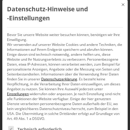
Mit d
Datenschutz-Hinweise und
DE
‑Einstellungen
Weißstil
Bevor Sie unsere Website weiter besuchen können, benötigen wir Ihre
Einwilligung.
Wir verwenden auf unserer Website Cookies und andere Techniken, die
Informationen auf Ihrem Endgerät speichern und abrufen können.
Einige davon sind technisch notwendig, andere helfen uns, diese
Website und Ihr Nutzungserlebnis zu verbessern.
Personenbezogene
Daten, etwa IP-Adressen, können verarbeitet werden, zum Beispiel für
personalisierte Anzeigen, Angebote oder die Messung von Seiten und
Seitenbestandteilen.
Informationen über die Verwendung Ihrer Daten
finden Sie in unserer
Datenschutzerklärung
.
Es besteht keine
Verpflichtung, in die Verarbeitung Ihrer Daten einzuwilligen, um dieses
Angebot zu nutzen.
Sie können Ihre Auswahl jederzeit unter
Einstellungen
widerrufen oder anpassen.
Je nach Einstellung sind nicht
alle Funktionen der Website verfügbar. Einige der hier genutzten
Dienste verarbeiten personenbezogene Daten außerhalb der EU, wo
kein vergleichbares Datenschutzniveau herrscht, zum Beispiel in den
USA. Die Übermittlung in solche Drittländer erfolgt auf Grundlage von
Art. 49 Abs. 1 a DSGVO.
Es folgt eine Liste der Service-Gruppen, für die eine Ein
Clicks
Technisch erforderlich