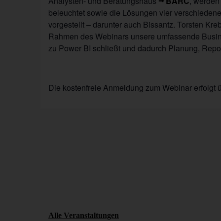
Analysten- und Beratungshaus
BARC
, werden
beleuchtet sowie die Lösungen vier verschiedene
vorgestellt – darunter auch Bissantz. Torsten Kre
Rahmen des Webinars unsere umfassende Busines
zu Power BI schließt und dadurch Planung, Repor
Die kostenfreie Anmeldung zum Webinar erfolgt 
Alle Veranstaltungen