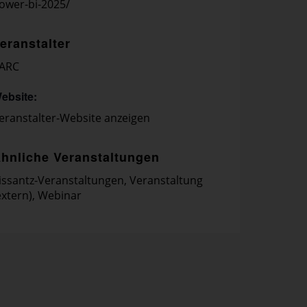
ower-bi-2025/
eranstalter
ARC
ebsite:
eranstalter-Website anzeigen
hnliche Veranstaltungen
issantz-Veranstaltungen
,
Veranstaltung
extern)
,
Webinar