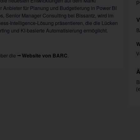
 die neuesten Entwicklungen auf dem Markt
p
r Anbieter für Planung und Budgetierung in Power BI
bs, Senior Manager Consulting bei Bissantz, wird im
V
s-Intelligence-Lösung präsentieren, die die Lücken
ting und KI-basierte Automatisierung ermöglicht.
B
W
V
über die
Website von BARC
.
Ä
B
(