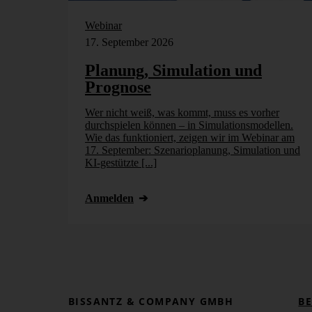
Webinar
17. September 2026
Planung, Simulation und
Prognose
Wer nicht weiß, was kommt, muss es vorher
durchspielen können – in Simulationsmodellen.
Wie das funktioniert, zeigen wir im Webinar am
17. September: Szenarioplanung, Simulation und
KI-gestützte [...]
Anmelden
BISSANTZ & COMPANY GMBH
B