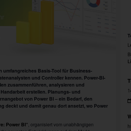
T
L
B
L
in umfangreiches Basis-Tool für Business-
Datenanalysten und Controller kennen. Power-BI-
T
len zusammenführen, analysieren und
1
 Handarbeit erstellen. Planungs- und
rnangebot von Power BI – ein Bedarf, den
ung deckt und damit genau dort ansetzt, wo Power
W
e: Power BI“
, organisiert vom unabhängigen
h