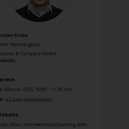
orsten Krebs
eiter Werkzeugbau
issantz & Company GmbH
inkedin
ermin
4. Februar 2025
,
10:00 – 11:30 Uhr
ICS-Datei herunterladen
ebsite
ttps://barc.com/webinare/planning-with-