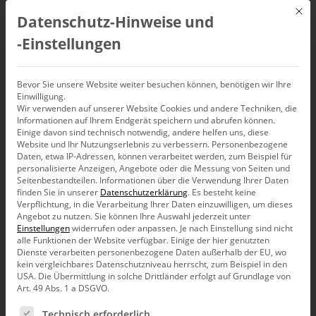
Mit d
Datenschutz-Hinweise und
DE
‑Einstellungen
Meet the Experts –
Bevor Sie unsere Website weiter besuchen können, benötigen wir Ihre
Einwilligung.
Wir verwenden auf unserer Website Cookies und andere Techniken, die
Programmierung
Informationen auf Ihrem Endgerät speichern und abrufen können.
Einige davon sind technisch notwendig, andere helfen uns, diese
(13.04.2021)
Website und Ihr Nutzungserlebnis zu verbessern.
Personenbezogene
Daten, etwa IP-Adressen, können verarbeitet werden, zum Beispiel für
personalisierte Anzeigen, Angebote oder die Messung von Seiten und
Seitenbestandteilen.
Informationen über die Verwendung Ihrer Daten
13. April 2021, 14:00
–
16:00
Uhr,
Bissantz Campus (virtuell)
finden Sie in unserer
Datenschutzerklärung
.
Es besteht keine
Verpflichtung, in die Verarbeitung Ihrer Daten einzuwilligen, um dieses
Angebot zu nutzen.
Sie können Ihre Auswahl jederzeit unter
Einstellungen
widerrufen oder anpassen.
Je nach Einstellung sind nicht
alle Funktionen der Website verfügbar. Einige der hier genutzten
Dienste verarbeiten personenbezogene Daten außerhalb der EU, wo
kein vergleichbares Datenschutzniveau herrscht, zum Beispiel in den
USA. Die Übermittlung in solche Drittländer erfolgt auf Grundlage von
Art. 49 Abs. 1 a DSGVO.
Es folgt eine Liste der Service-Gruppen, für die eine Ein
Technisch erforderlich