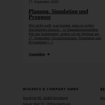
17. September 2026
Planung, Simulation und
Prognose
Wer nicht weiß, was kommt, muss es vorher
durchspielen können – in Simulationsmodellen.
Wie das funktioniert, zeigen wir im Webinar am
17. September: Szenarioplanung, Simulation und
KI-gestützte [...]
Anmelden
BISSANTZ & COMPANY GMBH
B
Nordring 98 · 90409 Nürnberg
An
Neuer Wall 72 · 20354 Hamburg