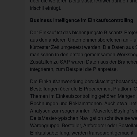
über die weiteren DeltaMaster-Anwendungen und z
frischli einfügt.
Business Intelligence im Einkaufscontrolling
Der Einkauf ist das bisher jüngste Bissantz-Projek
aus den anderen Unternehmensbereichen an – un
kürzester Zeit umgesetzt werden. Die Daten aus 
man schon in den ersten gemeinsamen Workshops i
Zusätzlich zu SAP waren Daten aus der Branchenl
integrieren, zum Beispiel die Planpreise.
Die Einkaufsanwendung berücksichtigt bestandsge
Bestellungen über die E-Procurement-Plattform On
Themen im Einkaufscontrolling gehören Mengen, 
Rechnungen und Reklamationen. Auch etwa Liefe
Analysen zum sogenannten „Maverick Buying“ sin
DeltaMaster-typischen Navigation schrittweise wei
Warengruppe, Besteller, Anforderer oder Bestella
Einkaufsabteilung, werden transparent gemacht.