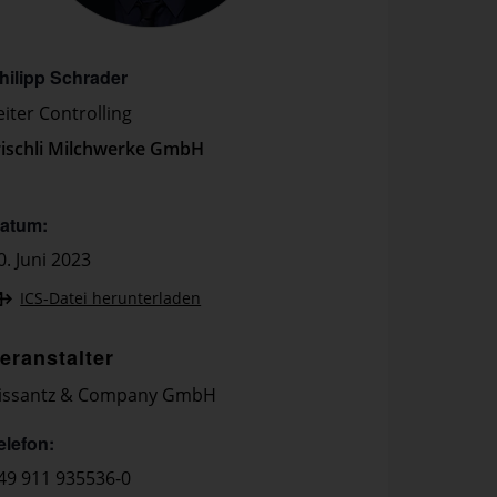
hilipp Schrader
eiter Controlling
rischli Milchwerke GmbH
atum:
0. Juni 2023
ICS-Datei herunterladen
eranstalter
issantz & Company GmbH
elefon:
49 911 935536-0