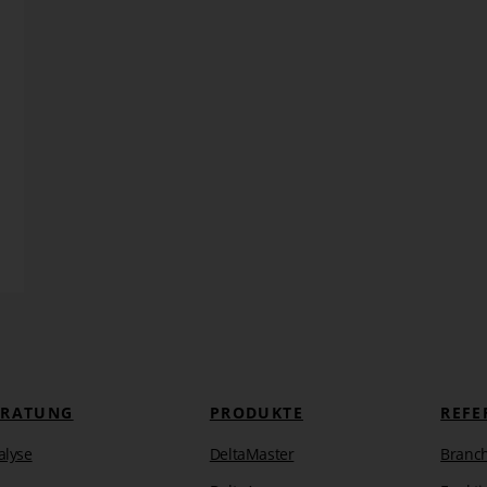
ERATUNG
PRODUKTE
REFE
alyse
DeltaMaster
Branc