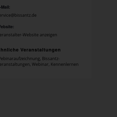
-Mail:
ervice@bissantz.de
ebsite:
eranstalter-Website anzeigen
hnliche Veranstaltungen
ebinaraufzeichnung
,
Bissantz-
eranstaltungen
,
Webinar
,
Kennenlernen