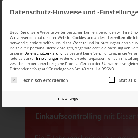
Beratung
Datenschutz-Hinweise und ‑Einstellung
Bevor Sie unsere Website weiter besuchen können, benötigen wir Ihre Einwi
Business Intelligen
Wir verwenden auf unserer Website Cookies und andere Techniken, die Inf
Datenintegration
notwendig, andere helfen uns, diese Website und Ihr Nutzungserlebnis zu 
Individuelle Datenarchitektur-Beratun
Beispiel für personalisierte Anzeigen, Angebote oder die Messung von Sei
unserer
Datenschutzerklärung
.
Es besteht keine Verpflichtung, in die Ver
20. Juni 2023
,
Webinaraufzeichnung
BI und Analytics
jederzeit unter
Einstellungen
widerrufen oder anpassen.
Je nach Einstellun
Ganzheitliche Data-Analytics-Beratun
verarbeiten personenbezogene Daten außerhalb der EU, wo kein vergleichb
Drittländer erfolgt auf Grundlage von Art. 49 Abs. 1 a DSGVO.
Planung und Steuerung
Es folgt eine Liste der Service-Gruppen, für die eine Ei
Planung, Forecasting und Simulation
Technisch erforderlich
Statistik
KI und Advanced Analytics
KI-Beratung für Controlling und BI
Einstellungen
Betrieb und Weiterentwickl
Betrieb Ihrer BI-Systeme in der Cloud