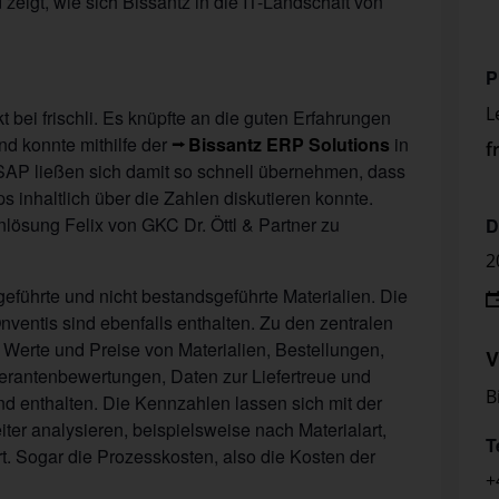
eigt, wie sich Bissantz in die IT-Landschaft von
P
L
t bei frischli. Es knüpfte an die guten Erfahrungen
d konnte mithilfe der
Bissantz ERP Solutions
in
f
SAP ließen sich damit so schnell übernehmen, dass
nhaltlich über die Zahlen diskutieren konnte.
ösung Felix von GKC Dr. Öttl & Partner zu
D
2
führte und nicht bestandsgeführte Materialien. Die
ventis sind ebenfalls enthalten. Zu den zentralen
Werte und Preise von Materialien, Bestellungen,
V
rantenbewertungen, Daten zur Liefertreue und
B
d enthalten. Die Kennzahlen lassen sich mit der
ter analysieren, beispielsweise nach Materialart,
T
rt. Sogar die Prozesskosten, also die Kosten der
+