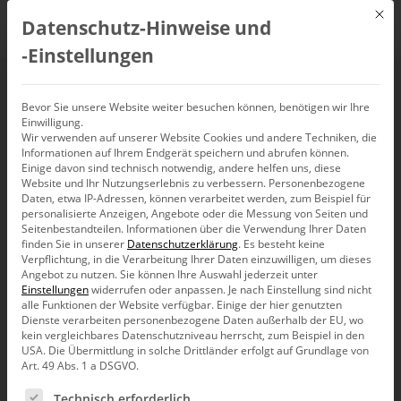
Mit d
Datenschutz-Hinweise und
DE
‑Einstellungen
Planning with
Bevor Sie unsere Website weiter besuchen können, benötigen wir Ihre
Einwilligung.
Wir verwenden auf unserer Website Cookies und andere Techniken, die
DeltaMaster 2019-06-
Informationen auf Ihrem Endgerät speichern und abrufen können.
Einige davon sind technisch notwendig, andere helfen uns, diese
26
Website und Ihr Nutzungserlebnis zu verbessern.
Personenbezogene
Daten, etwa IP-Adressen, können verarbeitet werden, zum Beispiel für
personalisierte Anzeigen, Angebote oder die Messung von Seiten und
Seitenbestandteilen.
Informationen über die Verwendung Ihrer Daten
26. Juni 2019, 13:00
–
14:00
Uhr,
Webinar
finden Sie in unserer
Datenschutzerklärung
.
Es besteht keine
Verpflichtung, in die Verarbeitung Ihrer Daten einzuwilligen, um dieses
Angebot zu nutzen.
Sie können Ihre Auswahl jederzeit unter
Einstellungen
widerrufen oder anpassen.
Je nach Einstellung sind nicht
alle Funktionen der Website verfügbar. Einige der hier genutzten
Dienste verarbeiten personenbezogene Daten außerhalb der EU, wo
kein vergleichbares Datenschutzniveau herrscht, zum Beispiel in den
USA. Die Übermittlung in solche Drittländer erfolgt auf Grundlage von
Art. 49 Abs. 1 a DSGVO.
Es folgt eine Liste der Service-Gruppen, für die eine Ein
Technisch erforderlich