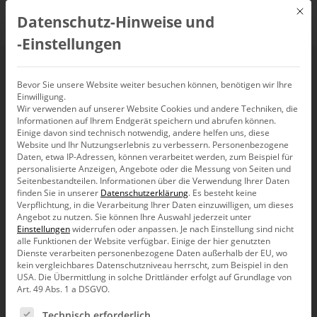
Mit d
Datenschutz-Hinweise und
DE
‑Einstellungen
Planning with
Bevor Sie unsere Website weiter besuchen können, benötigen wir Ihre
Einwilligung.
Wir verwenden auf unserer Website Cookies und andere Techniken, die
DeltaMaster (in
Informationen auf Ihrem Endgerät speichern und abrufen können.
Einige davon sind technisch notwendig, andere helfen uns, diese
English) 2019-12-10
Website und Ihr Nutzungserlebnis zu verbessern.
Personenbezogene
Daten, etwa IP-Adressen, können verarbeitet werden, zum Beispiel für
personalisierte Anzeigen, Angebote oder die Messung von Seiten und
Seitenbestandteilen.
Informationen über die Verwendung Ihrer Daten
10. Dezember 2019, 9:00
–
10:00
Uhr,
Webinar
finden Sie in unserer
Datenschutzerklärung
.
Es besteht keine
Verpflichtung, in die Verarbeitung Ihrer Daten einzuwilligen, um dieses
Angebot zu nutzen.
Sie können Ihre Auswahl jederzeit unter
Einstellungen
widerrufen oder anpassen.
Je nach Einstellung sind nicht
alle Funktionen der Website verfügbar. Einige der hier genutzten
Dienste verarbeiten personenbezogene Daten außerhalb der EU, wo
kein vergleichbares Datenschutzniveau herrscht, zum Beispiel in den
USA. Die Übermittlung in solche Drittländer erfolgt auf Grundlage von
Art. 49 Abs. 1 a DSGVO.
Es folgt eine Liste der Service-Gruppen, für die eine Ein
Technisch erforderlich