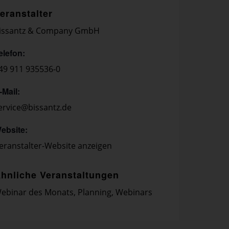
eranstalter
issantz & Company GmbH
elefon:
49 911 935536-0
-Mail:
ervice@bissantz.de
ebsite:
eranstalter-Website anzeigen
hnliche Veranstaltungen
ebinar des Monats
,
Planning
,
Webinars