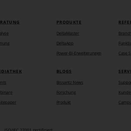
ERATUNG
PRODUKTE
REFE
alyse
DeltaMaster
Branc
anung
DeltaApp
Funkti
Power-BI-Erweiterungen
Case S
EDIATHEK
BLOGS
SERV
ents
Bissantz News
Suppo
binare
Forschung
Kunde
itepaper
Produkt
Camp
ISO/IEC 27001 zertifiziert