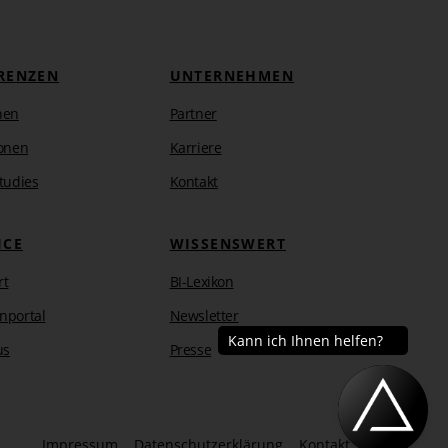
RENZEN
UNTERNEHMEN
hen
Partner
onen
Karriere
tudies
Kontakt
ICE
WISSENSWERT
rt
BI-Lexikon
nportal
Newsletter
us
Presse
Impressum
Datenschutzerklärung
Kontakt