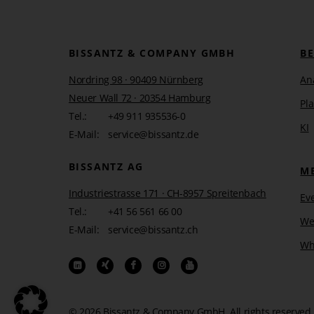
BISSANTZ & COMPANY GMBH
B
Nordring 98 · 90409 Nürnberg
An
Neuer Wall 72 · 20354 Hamburg
Pl
Tel.:
+49 911 935536-0
KI
E-Mail:
service@bissantz.de
BISSANTZ AG
M
Industriestrasse 171 · CH-8957 Spreitenbach
Ev
Tel.:
+41 56 561 66 00
We
E-Mail:
service@bissantz.ch
Wh
© 2026 Bissantz & Company GmbH.
All rights reserved.