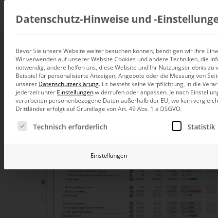
Beratung
Datenschutz-Hinweise und ‑Einstellung
Bevor Sie unsere Website weiter besuchen können, benötigen wir Ihre Einwi
Planning with Delt
Wir verwenden auf unserer Website Cookies und andere Techniken, die Inf
Datenintegration
notwendig, andere helfen uns, diese Website und Ihr Nutzungserlebnis zu 
Individuelle Datenarchitektur-Beratun
Beispiel für personalisierte Anzeigen, Angebote oder die Messung von Sei
unserer
Datenschutzerklärung
.
Es besteht keine Verpflichtung, in die Ver
5. Oktober 2020, 10:00
–
11:00
Uhr,
Webinar
BI und Analytics
jederzeit unter
Einstellungen
widerrufen oder anpassen.
Je nach Einstellun
Ganzheitliche Data-Analytics-Beratun
verarbeiten personenbezogene Daten außerhalb der EU, wo kein vergleichb
Drittländer erfolgt auf Grundlage von Art. 49 Abs. 1 a DSGVO.
Planung und Steuerung
Es folgt eine Liste der Service-Gruppen, für die eine Ei
Planung, Forecasting und Simulation
Technisch erforderlich
Statistik
KI und Advanced Analytics
KI-Beratung für Controlling und BI
Einstellungen
Betrieb und Weiterentwickl
Betrieb Ihrer BI-Systeme in der Cloud