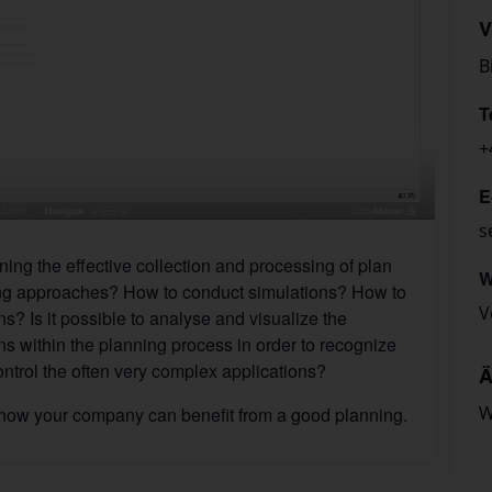
V
B
T
+
E
s
ning the effective collection and processing of plan
W
ng ap­proaches? How to conduct simulations? How to
V
ns? Is it possible to analyse and visualize the
s within the planning process in order to recognize
 control the often very complex applications?
Ä
W
 how your company can benefit from a good planning.