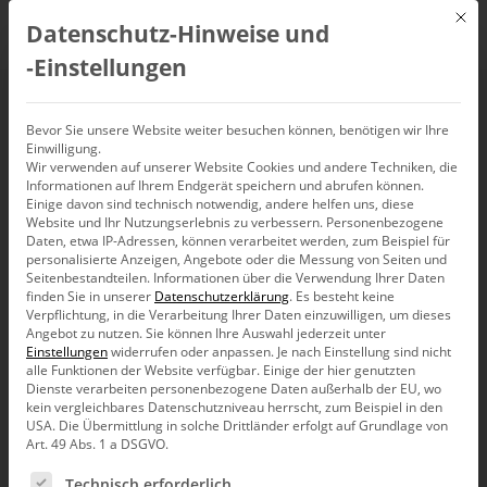
Mit d
Datenschutz-Hinweise und
DE
‑Einstellungen
Reporting mit
Bevor Sie unsere Website weiter besuchen können, benötigen wir Ihre
Einwilligung.
Wir verwenden auf unserer Website Cookies und andere Techniken, die
DeltaMaster
Informationen auf Ihrem Endgerät speichern und abrufen können.
Einige davon sind technisch notwendig, andere helfen uns, diese
(13.02.2019)
Website und Ihr Nutzungserlebnis zu verbessern.
Personenbezogene
Daten, etwa IP-Adressen, können verarbeitet werden, zum Beispiel für
personalisierte Anzeigen, Angebote oder die Messung von Seiten und
Seitenbestandteilen.
Informationen über die Verwendung Ihrer Daten
13. Februar 2019, 11:00
–
11:30
Uhr
finden Sie in unserer
Datenschutzerklärung
.
Es besteht keine
Verpflichtung, in die Verarbeitung Ihrer Daten einzuwilligen, um dieses
Angebot zu nutzen.
Sie können Ihre Auswahl jederzeit unter
Einstellungen
widerrufen oder anpassen.
Je nach Einstellung sind nicht
alle Funktionen der Website verfügbar. Einige der hier genutzten
Dienste verarbeiten personenbezogene Daten außerhalb der EU, wo
kein vergleichbares Datenschutzniveau herrscht, zum Beispiel in den
USA. Die Übermittlung in solche Drittländer erfolgt auf Grundlage von
Art. 49 Abs. 1 a DSGVO.
Es folgt eine Liste der Service-Gruppen, für die eine Ein
Technisch erforderlich