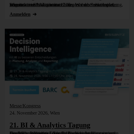
Wer nicht weiß, was kommt, muss es vorher durchspielen können – in Simulationsmodellen. Wie das funktioniert, zeigen wir im Webinar am 17. September: Szenarioplanung, Simulation und KI-gestützte [...]
Anmelden
Messe/Kongress
24. November 2026, Wien
21. BI & Analytics Tagung
Die BI- und Analytics-Tagung bietet einen komprimierten Vergleich der besten Tools für Business Intelligence und Analytics. Wie jedes Jahr wird die Veranstaltung vom Controller Institut und dem Business [...]