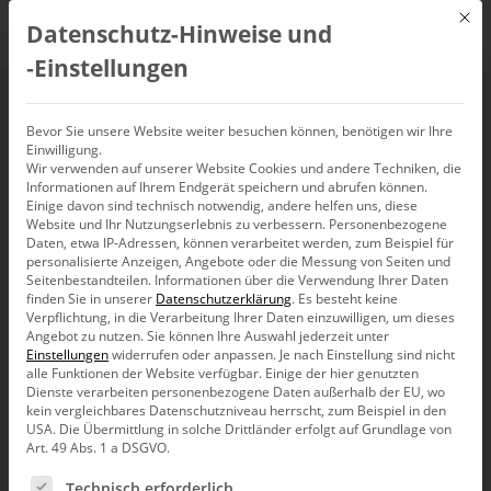
Mit d
Datenschutz-Hinweise und
DE
‑Einstellungen
Webinar: Planung mit
Bevor Sie unsere Website weiter besuchen können, benötigen wir Ihre
Einwilligung.
Wir verwenden auf unserer Website Cookies und andere Techniken, die
DeltaMaster
Informationen auf Ihrem Endgerät speichern und abrufen können.
Einige davon sind technisch notwendig, andere helfen uns, diese
Website und Ihr Nutzungserlebnis zu verbessern.
Personenbezogene
19. August 2021, 10:00
Daten, etwa IP-Adressen, können verarbeitet werden, zum Beispiel für
–
11:00
Uhr
personalisierte Anzeigen, Angebote oder die Messung von Seiten und
Seitenbestandteilen.
Informationen über die Verwendung Ihrer Daten
finden Sie in unserer
Datenschutzerklärung
.
Es besteht keine
Verpflichtung, in die Verarbeitung Ihrer Daten einzuwilligen, um dieses
Angebot zu nutzen.
Sie können Ihre Auswahl jederzeit unter
Einstellungen
widerrufen oder anpassen.
Je nach Einstellung sind nicht
alle Funktionen der Website verfügbar. Einige der hier genutzten
Dienste verarbeiten personenbezogene Daten außerhalb der EU, wo
kein vergleichbares Datenschutzniveau herrscht, zum Beispiel in den
USA. Die Übermittlung in solche Drittländer erfolgt auf Grundlage von
Art. 49 Abs. 1 a DSGVO.
Es folgt eine Liste der Service-Gruppen, für die eine Ein
Technisch erforderlich