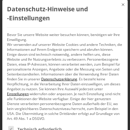
Mit d
Datenschutz-Hinweise und
DE
‑Einstellungen
Webinar: Planung mit
Bevor Sie unsere Website weiter besuchen können, benötigen wir Ihre
Einwilligung.
Wir verwenden auf unserer Website Cookies und andere Techniken, die
DeltaMaster
Informationen auf Ihrem Endgerät speichern und abrufen können.
Einige davon sind technisch notwendig, andere helfen uns, diese
Website und Ihr Nutzungserlebnis zu verbessern.
Personenbezogene
4. August 2022, 10:00
Daten, etwa IP-Adressen, können verarbeitet werden, zum Beispiel für
–
11:00
Uhr
personalisierte Anzeigen, Angebote oder die Messung von Seiten und
Seitenbestandteilen.
Informationen über die Verwendung Ihrer Daten
finden Sie in unserer
Datenschutzerklärung
.
Es besteht keine
Verpflichtung, in die Verarbeitung Ihrer Daten einzuwilligen, um dieses
Angebot zu nutzen.
Sie können Ihre Auswahl jederzeit unter
Einstellungen
widerrufen oder anpassen.
Je nach Einstellung sind nicht
alle Funktionen der Website verfügbar. Einige der hier genutzten
Dienste verarbeiten personenbezogene Daten außerhalb der EU, wo
kein vergleichbares Datenschutzniveau herrscht, zum Beispiel in den
USA. Die Übermittlung in solche Drittländer erfolgt auf Grundlage von
Art. 49 Abs. 1 a DSGVO.
Es folgt eine Liste der Service-Gruppen, für die eine Ein
Technisch erforderlich