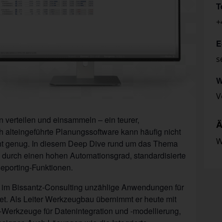
T
+
E
s
W
V
n verteilen und einsammeln – ein teurer,
Ä
ch alteingeführte Planungssoftware kann häufig nicht
W
ormant genug. In diesem Deep Dive rund um das Thema
 durch einen hohen Automationsgrad, standardisierte
eporting-Funktionen.
t im Bissantz-Consulting unzählige Anwendungen für
et. Als Leiter Werkzeugbau übernimmt er heute mit
-Werkzeuge für Datenintegration und -modellierung,