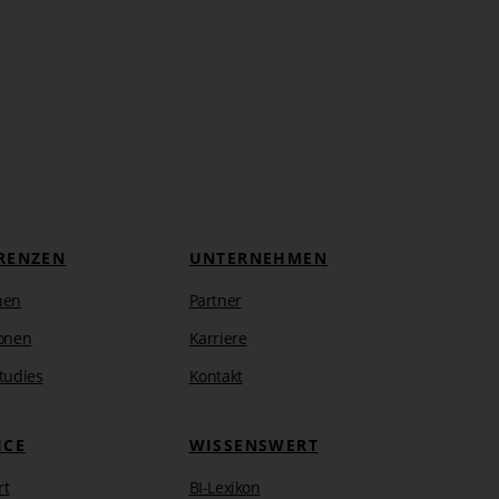
RENZEN
UNTERNEHMEN
hen
Partner
onen
Karriere
tudies
Kontakt
ICE
WISSENSWERT
rt
BI-Lexikon