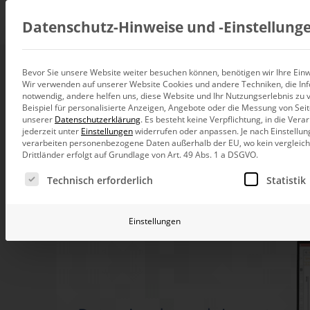
Beratung
Datenschutz-Hinweise und ‑Einstellung
Bevor Sie unsere Website weiter besuchen können, benötigen wir Ihre Einwi
Webinar: Planung 
Wir verwenden auf unserer Website Cookies und andere Techniken, die Inf
Datenintegration
notwendig, andere helfen uns, diese Website und Ihr Nutzungserlebnis zu 
Individuelle Datenarchitektur-Beratun
Beispiel für personalisierte Anzeigen, Angebote oder die Messung von Sei
unserer
Datenschutzerklärung
.
Es besteht keine Verpflichtung, in die Ver
5. Januar 2023, 10:00
–
11:00
Uhr
BI und Analytics
jederzeit unter
Einstellungen
widerrufen oder anpassen.
Je nach Einstellun
Ganzheitliche Data-Analytics-Beratun
verarbeiten personenbezogene Daten außerhalb der EU, wo kein vergleichb
Drittländer erfolgt auf Grundlage von Art. 49 Abs. 1 a DSGVO.
Planung und Steuerung
Es folgt eine Liste der Service-Gruppen, für die eine Ei
Planung, Forecasting und Simulation
Technisch erforderlich
Statistik
KI und Advanced Analytics
KI-Beratung für Controlling und BI
Einstellungen
Betrieb und Weiterentwickl
Betrieb Ihrer BI-Systeme in der Cloud