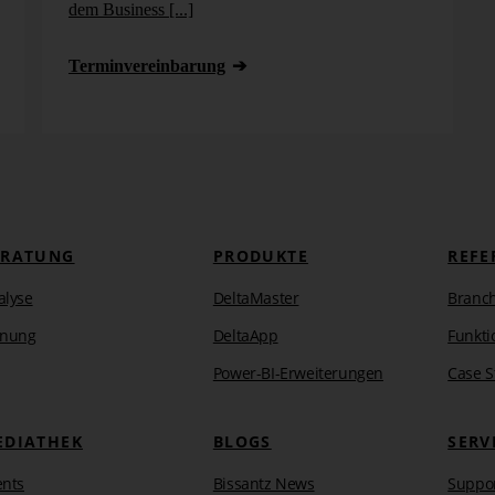
dem Business [...]
Termin­vereinbarung
ERATUNG
PRODUKTE
REFE
alyse
DeltaMaster
Branc
anung
DeltaApp
Funkti
Power-BI-Erweiterungen
Case S
EDIATHEK
BLOGS
SERV
ents
Bissantz News
Suppo