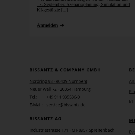
17. September: Szenarioplanung, Simulation und
KI-gestützte [...]
Anmelden
BISSANTZ & COMPANY GMBH
B
Nordring 98 · 90409 Nürnberg
An
Neuer Wall 72 · 20354 Hamburg
Pl
Tel.:
+49 911 935536-0
KI
E-Mail:
service@bissantz.de
BISSANTZ AG
M
Industriestrasse 171 · CH-8957 Spreitenbach
Ev