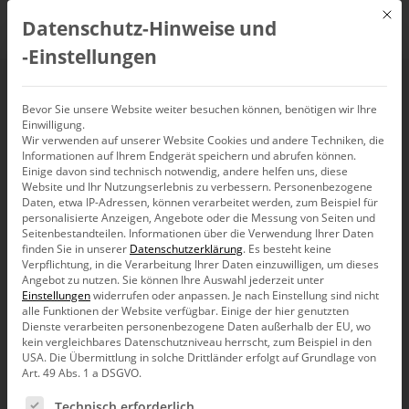
Mit d
Datenschutz-Hinweise und
DE
‑Einstellungen
Webinar: Planung mit
Bevor Sie unsere Website weiter besuchen können, benötigen wir Ihre
Einwilligung.
Wir verwenden auf unserer Website Cookies und andere Techniken, die
DeltaMaster
Informationen auf Ihrem Endgerät speichern und abrufen können.
Einige davon sind technisch notwendig, andere helfen uns, diese
Website und Ihr Nutzungserlebnis zu verbessern.
Personenbezogene
29. Mai 2024, 10:00
Daten, etwa IP-Adressen, können verarbeitet werden, zum Beispiel für
–
11:00
Uhr
personalisierte Anzeigen, Angebote oder die Messung von Seiten und
Seitenbestandteilen.
Informationen über die Verwendung Ihrer Daten
finden Sie in unserer
Datenschutzerklärung
.
Es besteht keine
Verpflichtung, in die Verarbeitung Ihrer Daten einzuwilligen, um dieses
Angebot zu nutzen.
Sie können Ihre Auswahl jederzeit unter
Einstellungen
widerrufen oder anpassen.
Je nach Einstellung sind nicht
alle Funktionen der Website verfügbar. Einige der hier genutzten
Dienste verarbeiten personenbezogene Daten außerhalb der EU, wo
kein vergleichbares Datenschutzniveau herrscht, zum Beispiel in den
USA. Die Übermittlung in solche Drittländer erfolgt auf Grundlage von
Art. 49 Abs. 1 a DSGVO.
Es folgt eine Liste der Service-Gruppen, für die eine Ein
Technisch erforderlich