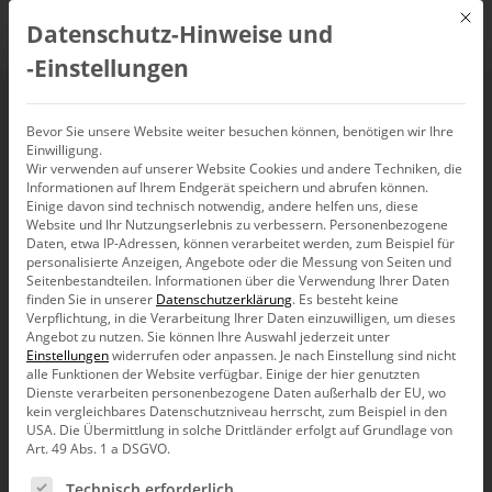
Mit d
Datenschutz-Hinweise und
DE
‑Einstellungen
Webinar: Projekterfolg
Bevor Sie unsere Website weiter besuchen können, benötigen wir Ihre
Einwilligung.
Wir verwenden auf unserer Website Cookies und andere Techniken, die
mit Bissantz
Informationen auf Ihrem Endgerät speichern und abrufen können.
Einige davon sind technisch notwendig, andere helfen uns, diese
Website und Ihr Nutzungserlebnis zu verbessern.
Personenbezogene
11. November 2025, 10:00
Daten, etwa IP-Adressen, können verarbeitet werden, zum Beispiel für
–
11:00
Uhr
personalisierte Anzeigen, Angebote oder die Messung von Seiten und
Seitenbestandteilen.
Informationen über die Verwendung Ihrer Daten
finden Sie in unserer
Datenschutzerklärung
.
Es besteht keine
Verpflichtung, in die Verarbeitung Ihrer Daten einzuwilligen, um dieses
Angebot zu nutzen.
Sie können Ihre Auswahl jederzeit unter
Einstellungen
widerrufen oder anpassen.
Je nach Einstellung sind nicht
alle Funktionen der Website verfügbar. Einige der hier genutzten
Dienste verarbeiten personenbezogene Daten außerhalb der EU, wo
kein vergleichbares Datenschutzniveau herrscht, zum Beispiel in den
USA. Die Übermittlung in solche Drittländer erfolgt auf Grundlage von
Art. 49 Abs. 1 a DSGVO.
Es folgt eine Liste der Service-Gruppen, für die eine Ein
Technisch erforderlich