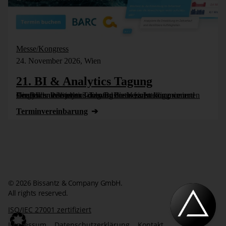
Messe/Kongress
24. November 2026, Wien
21. BI & Analytics Tagung
Die BI- und Analytics-Tagung bietet einen komprimierten Vergleich der besten Tools für Business Intelligence und Analytics. Wie jedes Jahr wird die Veranstaltung vom Controller Institut und dem Business [...]
Termin­vereinbarung
© 2026 Bissantz & Company GmbH.
All rights reserved.
ISO/IEC 27001 zertifiziert
Impressum
Datenschutzerklärung
Kontakt