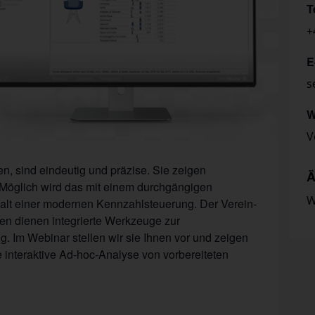
T
+
E
s
W
V
n, sind eindeutig und präzise. Sie zeigen
Ä
Möglich wird das mit einem durchgängigen
W
halt einer modernen Kennzahlsteuerung. Der Ver­ein­
wesen dienen integrierte Werkzeuge zur
. Im Webinar stellen wir sie Ihnen vor und zeigen
e interaktive Ad-hoc-Analyse von vorbereiteten