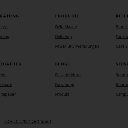
ERATUNG
PRODUKTE
REFE
alyse
DeltaMaster
Branc
anung
DeltaApp
Funkti
Power-BI-Erweiterungen
Case S
EDIATHEK
BLOGS
SERV
ents
Bissantz News
Suppo
binare
Forschung
Kunde
itepaper
Produkt
Camp
ISO/IEC 27001 zertifiziert