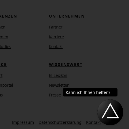
RENZEN
UNTERNEHMEN
hen
Partner
onen
Karriere
tudies
Kontakt
ICE
WISSENSWERT
rt
BI-Lexikon
nportal
Newsletter
us
Presse
Impressum
Datenschutzerklärung
Kontakt