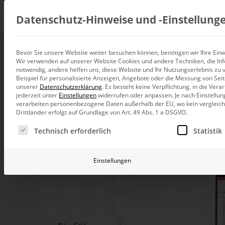
Beratung
Datenschutz-Hinweise und ‑Einstellung
Bevor Sie unsere Website weiter besuchen können, benötigen wir Ihre Einwi
Webinar: Reporting
Wir verwenden auf unserer Website Cookies und andere Techniken, die Inf
Datenintegration
notwendig, andere helfen uns, diese Website und Ihr Nutzungserlebnis zu 
Individuelle Datenarchitektur-Beratun
Beispiel für personalisierte Anzeigen, Angebote oder die Messung von Sei
unserer
Datenschutzerklärung
.
Es besteht keine Verpflichtung, in die Ver
21. Juli 2022, 10:00
–
11:00
Uhr
BI und Analytics
jederzeit unter
Einstellungen
widerrufen oder anpassen.
Je nach Einstellun
Ganzheitliche Data-Analytics-Beratun
verarbeiten personenbezogene Daten außerhalb der EU, wo kein vergleichb
Drittländer erfolgt auf Grundlage von Art. 49 Abs. 1 a DSGVO.
Planung und Steuerung
Es folgt eine Liste der Service-Gruppen, für die eine Ei
Planung, Forecasting und Simulation
Technisch erforderlich
Statistik
KI und Advanced Analytics
KI-Beratung für Controlling und BI
Einstellungen
Betrieb und Weiterentwickl
Betrieb Ihrer BI-Systeme in der Cloud