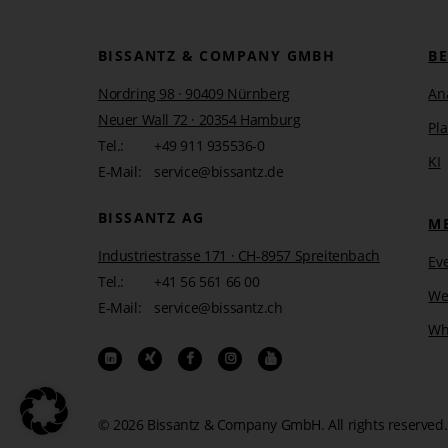
BISSANTZ & COMPANY GMBH
B
Nordring 98 · 90409 Nürnberg
An
Neuer Wall 72 · 20354 Hamburg
Pl
Tel.:
+49 911 935536-0
KI
E-Mail:
service@bissantz.de
BISSANTZ AG
M
Industriestrasse 171 · CH-8957 Spreitenbach
Ev
Tel.:
+41 56 561 66 00
We
E-Mail:
service@bissantz.ch
Wh
© 2026 Bissantz & Company GmbH.
All rights reserved.