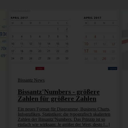
Bissantz News
Bissantz'Numbers - größere
Zahlen für größere Zahlen
Ein neues Format für Diagramme, Business Charts,
Infografiken, Statistiken: die typografisch skalierten
Zahlen der Bissantz’Numbers. Das Prinzip ist so
einfach wie wirksam: Je größer der Wert, desto [...]