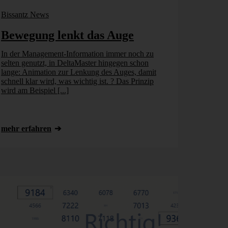
Bissantz News
Bewegung lenkt das Auge
In der Management-Information immer noch zu
selten genutzt, in DeltaMaster hingegen schon
lange: Animation zur Lenkung des Auges, damit
schnell klar wird, was wichtig ist. ? Das Prinzip
wird am Beispiel [...]
mehr erfahren